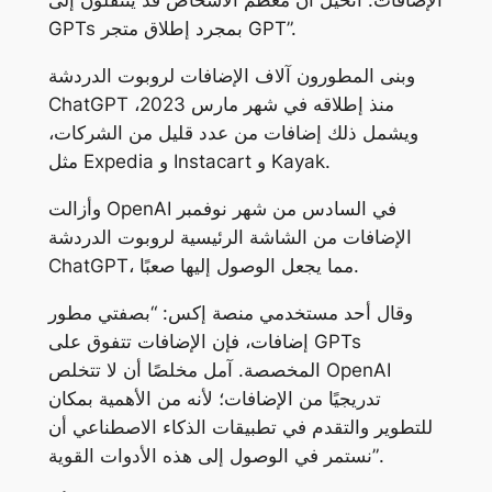
الإضافات. أتخيل أن معظم الأشخاص قد ينتقلون إلى
GPTs بمجرد إطلاق متجر GPT”.
وبنى المطورون آلاف الإضافات لروبوت الدردشة
ChatGPT منذ إطلاقه في شهر مارس 2023،
ويشمل ذلك إضافات من عدد قليل من الشركات،
مثل Expedia و Instacart و Kayak.
وأزالت OpenAI في السادس من شهر نوفمبر
الإضافات من الشاشة الرئيسية لروبوت الدردشة
ChatGPT، مما يجعل الوصول إليها صعبًا.
وقال أحد مستخدمي منصة إكس: “بصفتي مطور
إضافات، فإن الإضافات تتفوق على GPTs
المخصصة. آمل مخلصًا أن لا تتخلص OpenAI
تدريجيًا من الإضافات؛ لأنه من الأهمية بمكان
للتطوير والتقدم في تطبيقات الذكاء الاصطناعي أن
نستمر في الوصول إلى هذه الأدوات القوية”.