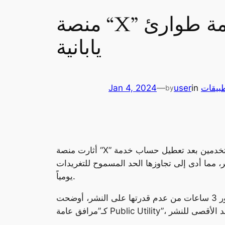
منصة “X” تثير غضب المستخدمين بعد تعطيل حساب خدمة طوارئ
يابانية
بيقات
in
user
—
Jan 4, 2024
by
أثارت منصة “X” غضب المستخدمين بعد تعطيل حساب خدمة Nerv اليابانية المتخصصة في بث إشعارات طارئة خلال وقوع كوارث طبيعية، وذلك بعد أن شاركت
ثير من التغريدات خلال فترة زمنية وجيزة بشأن زلزال إيشيكاوا الذي ضرب اليابان بقوة 7.6 ريختر، مما أدى إلى تجاوزها الحد المسموح للتغريدات
يومياً.
وبعد مرور 3 ساعات من عدم قدرتها على النشر، أوضحت Nerv أن فريق المنصة تواصل معها لحل المشكلة، وذلك من خلال تسجيل حسابات الخدمة على المنصة