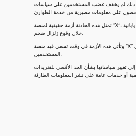
فف غضب المستخدمين على سياسات “X”، التي قد تكون تسببت في تعريض حياة البعض للخطر خلال زلزال اليابان المدمر، نتيجة عدم قدرتهم على
تمثل هذه الحادثة أزمة حقيقية لمنصة “X”، حيث تعرضت لانتقادات واسعة من قبل المستخدمين والمسؤولين في اليابان، بسبب تعطيلها حساب خدمة طوارئ يابانية
خلال وقوع زلزال ضخم.
وتأتي هذه الأزمة في وقت تسعى فيه منصة “X” إلى تعزيز مكانتها كأحد أهم المنصات الاجتماعية في العالم، إلا أن هذه الحادثة قد تؤثر سلباً على سمعتها وثقتها لدى
المستخدمين.
ى تغيير سياساتها بشأن الحد الأقصى للتغريدات