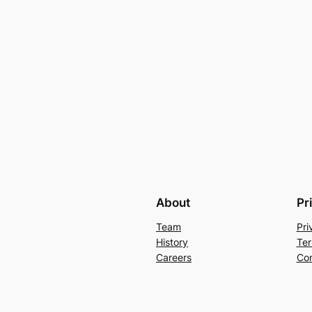
About
Pr
Team
Pri
History
Ter
Careers
Con