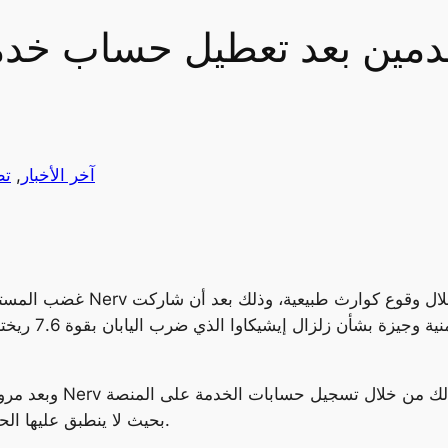
آخر الأخبار
, 
تط
عبر الحساب الك
كـ”مرافق عامة Public Utility”، بحيث لا ينطبق عليها الحد الأقصى للنشر.