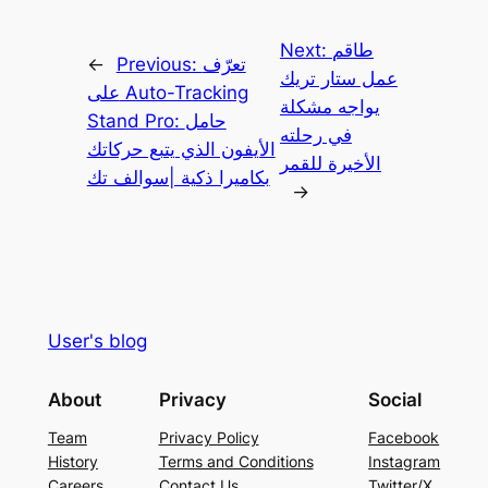
طاقم
Next:
تعرّف
Previous:
←
عمل ستار تريك
على Auto-Tracking
يواجه مشكلة
Stand Pro: حامل
في رحلته
الأيفون الذي يتبع حركاتك
الأخيرة للقمر
بكاميرا ذكية |سوالف تك
→
User's blog
About
Privacy
Social
Team
Privacy Policy
Facebook
History
Terms and Conditions
Instagram
Careers
Contact Us
Twitter/X