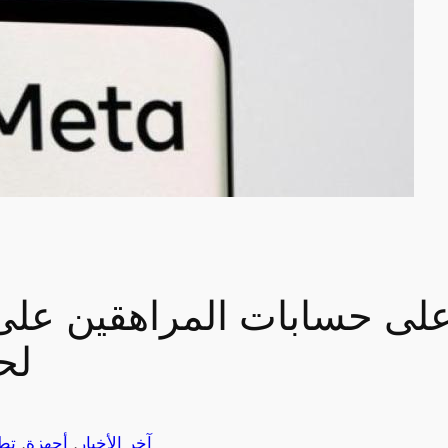
 على حسابات المراهقين عل
لح
آخر الأخبار
, 
أجهزة
, 
تط