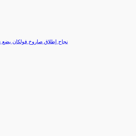
نجاح إطلاق صاروخ فولكان يض