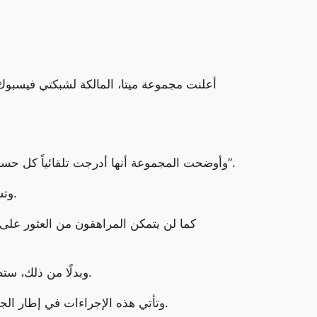
أعلنت مجموعة ميتا، المالكة لشبكتي فيسبوك
وأوضحت المجموعة أنها أدرجت تلقائياً كل حسابات المراهقين في فئة الإعدادات الأكثر صرامة، ما “يجعل من الصعب الوصول إلى المحتوى الذي قد يكون حساساً”.
وتشمل هذه القيود تقييد الوصول إلى قائمة “الأصدقاء”، ومن متابعة الحسابات، وكذلك من إمكان التعليق على ما يُنشر.
كما لن يتمكن المراهقون من العثور على أ
وبدلًا من ذلك، ستظهر للمستخدم رسالة وقائية تقترح عليه الاتصال بمتخصّص أو صديق أو الاطلاع على قائمة نصائح يمكن أن تساعده.
وتأتي هذه الإجراءات في إطار الجهود التي تبذلها ميتا لتحسين حماية المستخدمين الشباب على منصاتها، بعد تعرضها لانتقادات متكررة في هذا الشأن.