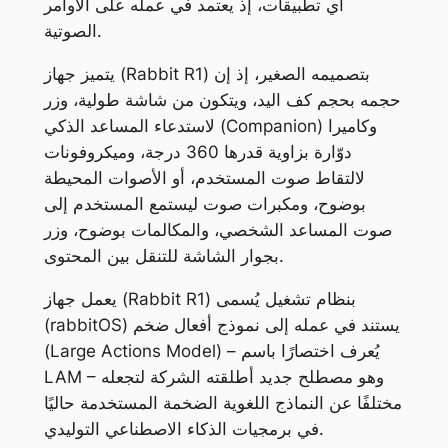
أي تطبيقات، إذ يعتمد في عمله على الأوامر
الصوتية.
يتميز جهاز (Rabbit R1) بتصميمه الصغير، إذ إن
حجمه بحجم كف اليد، ويتكون من شاشة طولية، وزر
لاستدعاء المساعد الذكي (Companion) وكاميرا
دوّارة بزاوية قدرها 360 درجة، وميكروفونات
لالتقاط صوت المستخدم، أو الأصوات المحيطة
بوضوح، ومكبرات صوت ليستمع المستخدم إلى
صوت المساعد الشخصي، والمكالمات بوضوح، وزر
بجوار الشاشة للتنقل بين المحتوى.
يعمل جهاز (Rabbit R1) بنظام تشغيل يُسمى
(rabbitOS) يستند في عمله إلى نموذج أفعال ضخم
(Large Actions Model) – يُعرف اختصارًا باسم
LAM – وهو مصطلح جديد أطلقته الشركة لتجعله
مختلفًا عن النماذج اللغوية الضخمة المستخدمة حاليًا
في برمجيات الذكاء الاصطناعي التوليدي.