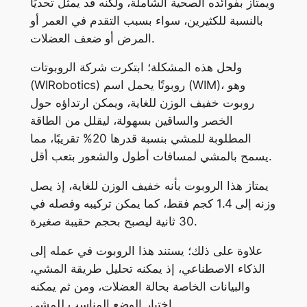
ويمتاز بفوائده الصحية الشاملة، ولكنه قد يمثل تحديًا
بالنسبة للكثيرين، سواء بسبب التقدم في العمر أو
المرض أو ضعف العضلات.
ولحل هذه المشكلة؛ ابتكرت شركة الروبوتات
(WIRobotics) روبوتًا يحمل اسم (WIM)، وهو
روبوت خفيف الوزن للغاية، ويمكن ارتداؤه حول
الخصر والساقين بسهولة، ليقلل من الطاقة
المطلوبة للمشي بنسبة قدرها 20% تقريبًا، مما
يسمح بالمشي لمسافات أطول والشعور بتعب أقل.
يمتاز هذا الروبوت بأنه خفيف الوزن للغاية، إذ يصل
وزنه إلى 1.4 كجم فقط، كما يمكن تركيبه وفصله في
30 ثانية ليصبح بحجم حقيبة صغيرة.
علاوة على ذلك؛ يستند هذا الروبوت في عمله إلى
الذكاء الاصطناعي، إذ يمكنه تحليل طريقة المشي،
والبيانات الخاصة بحالة العضلات، ومن ثم يمكنه
اختيار الوضع المناسب للمشي.