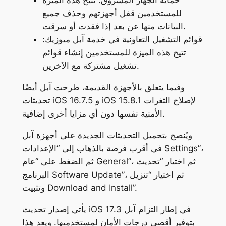
حماية الجهاز المسروق: تتيح هذه الميزة
للمستخدمين قفل أجهزتهم وحذف جميع
البيانات منها عن بعد إذا فقدت أو سرقت.
قوائم التشغيل التعاونية في خدمة آبل ميوزيك:
تتيح هذه الميزة للمستخدمين إنشاء قوائم
تشغيل مشتركة مع الآخرين.
وفيما يتعلق بالأجهزة القديمة، طرحت آبل أيضًا
تحديثات iOS 16.7.5 و iOS 15.8.1 لإصلاح الثغرات
الأمنية نفسها دون أي مزايا أخرى إضافية.
ويُنصح بتحميل التحديثات الجديدة على أجهزة آبل
في أقرب فرصة بالذهاب إلى “الإعدادات Settings”،
ثم الضغط على “عام General”، ثم اختيار “تحديث
البرنامج Software Update”، ثم اختيار “تنزيل
وتثبيت Download and Install”.
يأتي إصدار تحديث iOS 17.3 في إطار التزام آبل
بتوفير أقصى درجات الأمان لمستخدميها. ويعد هذا