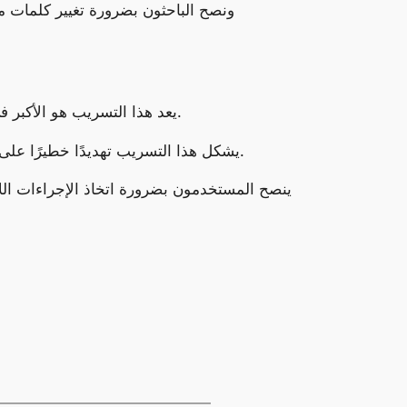
ونصح الباحثون بضرورة تغيير كلمات مر
يعد هذا التسريب هو الأكبر في تاريخ الإنترنت، حيث يتضمن بيانات حساسة حول حسابات مستخدمي عدد كبير من الخدمات والتطبيقات الرقمية.
يشكل هذا التسريب تهديدًا خطيرًا على مستخدمي الإنترنت، حيث يمكن استخدامه في شن هجمات انتحال الصفة، والاحتيال الإلكتروني، وسرقة الحسابات.
ينصح المستخدمون بضرورة اتخاذ الإجراءات الل