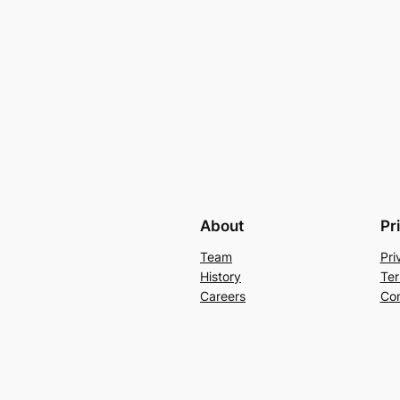
About
Pr
Team
Pri
History
Ter
Careers
Con