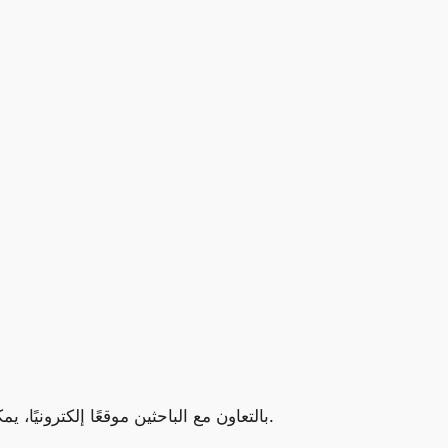
وأطلق موقع CyberNews بالتعاون مع الباحثين موقعًا إلكترونيًا، يمكن للمستخدمين من خلاله التأكد مما إذا كانت حساباتهم الإلكترونية قد تم تسريبها أم لا.