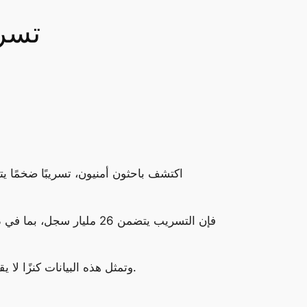
تسريب 
اكتشف باحثون أمنيون، تسريبًا ضخمًا 
وتمثل هذه البيانات كنزًا لا يقدر بثمن لأي مخترق، حيث يمكن استخدامها في شن هجمات انتحال الصفة، والاحتيال الإلكتروني، وسرقة الحسابات.