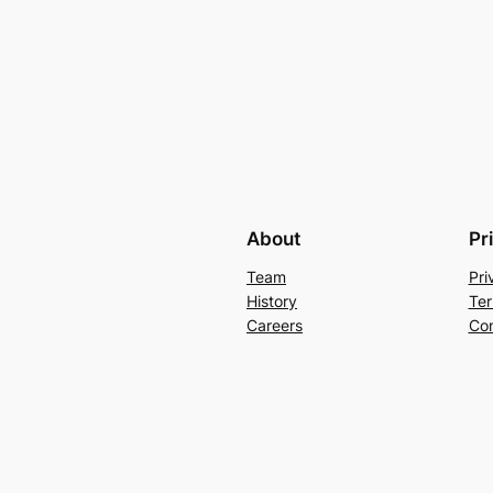
About
Pr
Team
Pri
History
Ter
Careers
Con