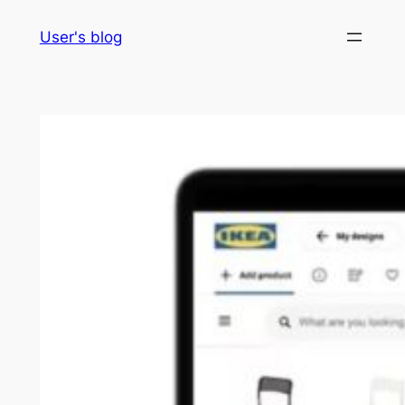
Skip
User's blog
to
content