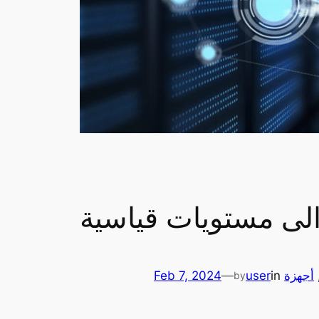
الى مستويات قياسية
,
أجهزة
in
user
—
Feb 7, 2024
by