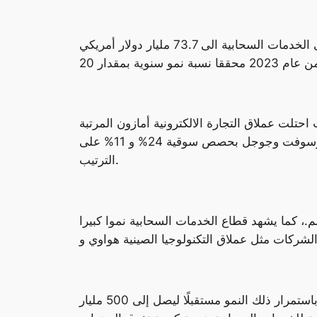
بلغ الانفاق على خدمات البنية التحتية السحابية الى مستويات غير مسبوقة من قبل، حيث بلغت قيمة الانفاق على الخدمات السحابية الى 73.7 مليار دولار أمريكي
حتلت عملاق التجارة الالكترونية أمازون المرتبة
الأولى متصدرة كأكبر شركة مقدمة للخدمات السحابية في العالم بحصة سوقية قدرها 31% ويأتي بعدها مايكروسوفت وجوجل بحصص سوقية 24% و 11% على
الترتيب.
.، كما يشهد قطاع الخدمات السحابية نموا كبيرا
وبلغت إيرادات خدمات البنية التحتية السحابية إجمالًا نحو 270 مليار دولار أمريكي خلال عام 2023، مع توقعات باستمرار ذلك النمو مستقبلًا ليصل إلى 500 مليار