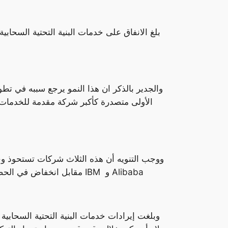
والجدير بالذكر ان هذا النمو يرجع سببه في تطو
ووجب التنويه أن هذه الثلاث شركات تستحوذ وحد
في بعض الشركات مثل عملاق التكنولوجيا الصينية هواوي و WMWARE مقابل انخفاض في الحصص السوقية لبعض الشركات الاخرى مثل IBM و Alibaba