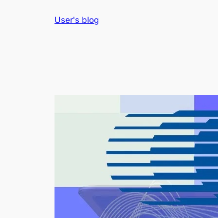
Skip
User's blog
to
content