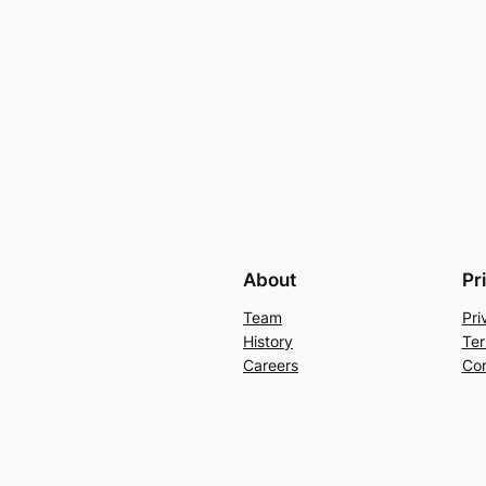
About
Pr
Team
Pri
History
Ter
Careers
Con