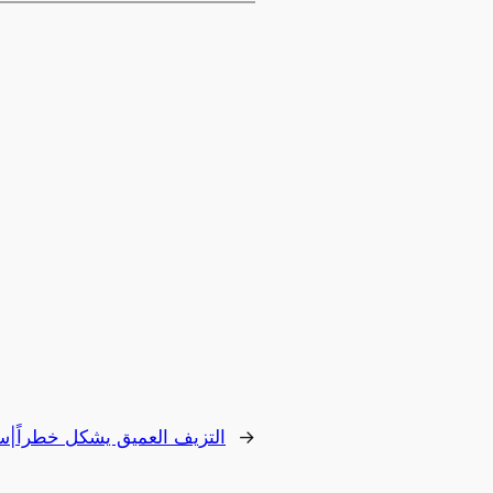
→
التزيف العميق يشكل خطراً|