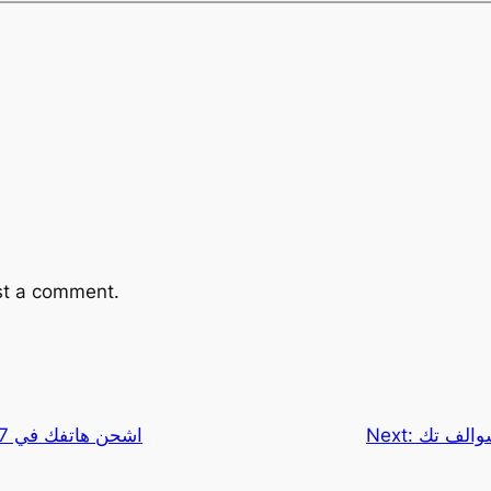
st a comment.
سوالف تك
Next:
اشحن هاتفك في 7 ثواني|سوالف تك