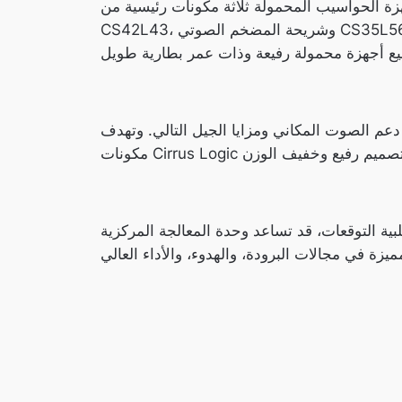
 مكونات رئيسية من Cirrus Logic، وهي: شريحة محول الطاقة CP9314، وشريحة الترميز الصوتي
CS42L43، وشريحة المضخم الصوتي CS35L56. شريحة CP9314 تلعب دورًا مهمًا في تحسين كفاءة المعالجات المركزية Lunar Lake من خلال تقنية تحويل
دعم الصوت المكاني ومزايا الجيل التالي. وتهدف
المعالجة المركزية Lunar Lake من إنتل في تعزيز مكانتها في سوق الحواسيب المحمولة.