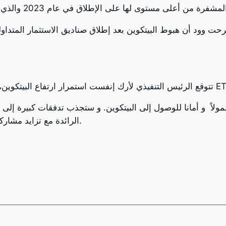
ت وود أن هبوط البيتكوين بعد إطلاق صناديق الاستثمار المتداولة نتج عن شراء مكثف توق
الرائدة مع تزايد مشاركة المستثمرين من المؤسسات المالية في السوق.