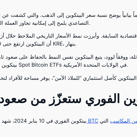
يانياً يوضح نسبة سعر البيتكوين إلى الذهب. والتي كشفت عن ات
التصاعدي يلمح إلى إمكانية تجاوز العملة المشفرة للذهب كاستثمار أكثر قيمة في المستقبل.
أن البيتكوين ارتفع حتى 40% بينما كان مؤشر البنوك الإقليمية، الذي يمثله KRE، ينهار.
اثلة، ووفقاً لوود، يتبع البيتكوين نفس النمط بالحفاظ على صعود ثا
الرقابية SEC على إطلاق 11 صندوق ETF بيتكوين الفوري Spot Bitcoin ETFs في الولايات المتحدة الأمريكية.
 ETF بيتكوين الفوري ستعزّز من صع
 من المكاسب
التي
سعر البيتكوين BTC
بعد الموافقة وإطلاق صناديق ETF بيتكوين الفوري في 10 يناير 2024، شهد