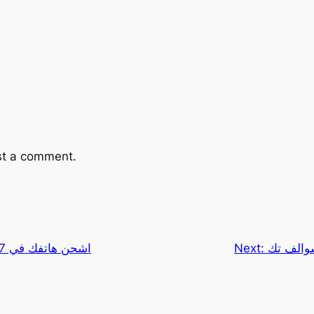
st a comment.
سوالف تك
Next:
اشحن هاتفك في 7 ثواني|سوالف تك