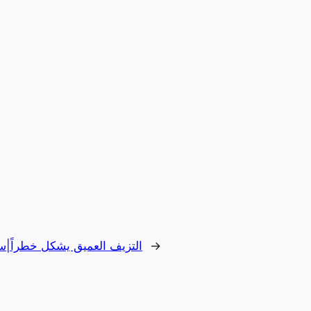
→
التزيف العميق يشكل خطراً|