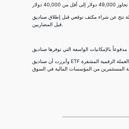
عي قبل إطلاق صناديق ETF. مشيرة أن ما حدث هو “بيع الأخبار” من
قبل المضاربين.
وأبرزت أن صناديق ETF بيتكوين الفوري تقدم طريقة أسهل وأكثر شمولاً و أمانا للوصول إلى البيتكوين. و ستجذب تدفقات كبيرة إلى العملة الرقمية المشفرة