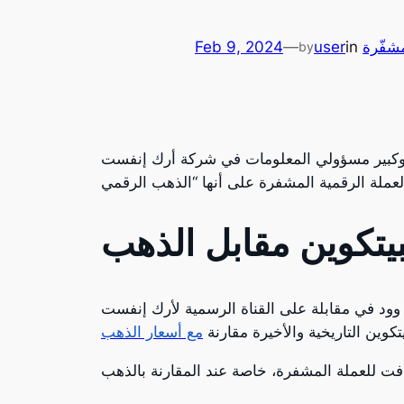
مشفّرة
in
user
—
Feb 9, 2024
by
ومات في شركة أرك إنفست ARK Invest، عن تفاؤلها بقدرات البيتكوين على التفوق المحتمل على الذهب،
بيتكوين مقابل الذهب
ود في مقابلة على القناة الرسمية لأرك إنفست ARK Invest على يوتيوب، مع المدير في شركة أرك إنفست، بريت وينتون Brett Winton. حيث ناقشوا
كوين التاريخية والأخيرة مقارنة
مع أسعار الذهب