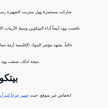
شاركت مستثمرة وول ستريت الشهيرة رسماً ب
حالياً، يشهد مؤشر البنوك الإقليمية أزمة مم
نتيجة لذلك، صنفت وود البيتكوين كأصل استثماري “للملاذ الآمن”، يوفر مساحة للأفراد لتخزين أموالهم ضد التضخم وآثار الأزمات الاقتصادية.
صناديق
انخفاض غير متوقع. حيث
خسر جزءاً كبيراً