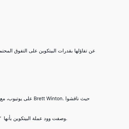
وصفت وود عملة البيتكوين بأنها “مخزن للقيمة” و”أصل خال من المخاطر”. مؤكدة على الارتفاع اللافت للعملة المشفرة، خاصة عند المقارنة بالذهب.