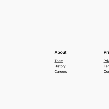
About
Pr
Team
Pri
History
Ter
Careers
Con