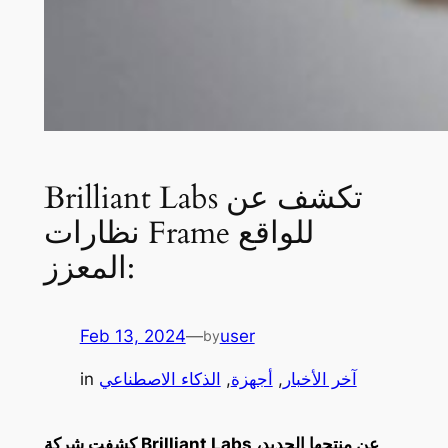
Brilliant Labs تكشف عن
نظارات Frame للواقع
المعزز:
Feb 13, 2024
—
user
by
آخر الأخبار
, 
أجهزة
, 
الذكاء الاصطناعي
in
كشفت شركة Brilliant Labs عن منتجها الجديد،