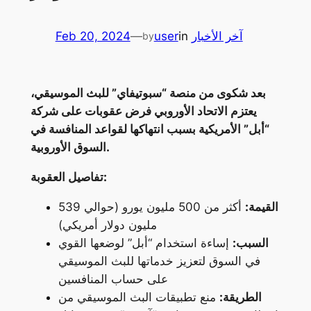
آخر الأخبار
in
user
—
Feb 20, 2024
by
بعد شكوى من منصة “سبوتيفاي” للبث الموسيقي،
يعتزم الاتحاد الأوروبي فرض عقوبات على شركة
“أبل” الأمريكية بسبب انتهاكها لقواعد المنافسة في
السوق الأوروبية.
تفاصيل العقوبة:
القيمة:
أكثر من 500 مليون يورو (حوالي 539
مليون دولار أمريكي)
السبب:
إساءة استخدام “أبل” لوضعها القوي
في السوق لتعزيز خدماتها للبث الموسيقي
على حساب المنافسين
الطريقة:
منع تطبيقات البث الموسيقي من