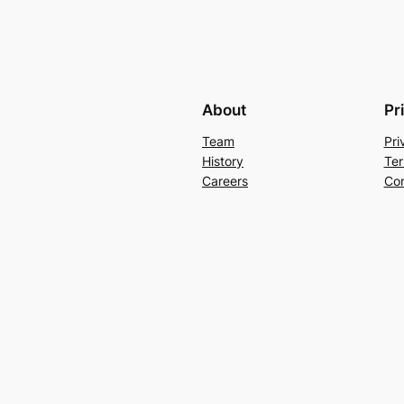
About
Pr
Team
Pri
History
Ter
Careers
Con