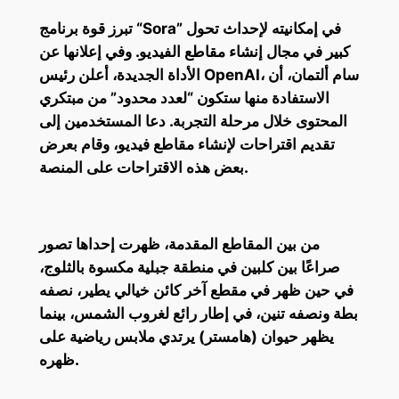
تبرز قوة برنامج “Sora” في إمكانيته لإحداث تحول
كبير في مجال إنشاء مقاطع الفيديو. وفي إعلانها عن
الأداة الجديدة، أعلن رئيس OpenAI، سام ألتمان، أن
الاستفادة منها ستكون “لعدد محدود” من مبتكري
المحتوى خلال مرحلة التجربة. دعا المستخدمين إلى
تقديم اقتراحات لإنشاء مقاطع فيديو، وقام بعرض
بعض هذه الاقتراحات على المنصة.
من بين المقاطع المقدمة، ظهرت إحداها تصور
صراعًا بين كلبين في منطقة جبلية مكسوة بالثلوج،
في حين ظهر في مقطع آخر كائن خيالي يطير، نصفه
بطة ونصفه تنين، في إطار رائع لغروب الشمس، بينما
يظهر حيوان (هامستر) يرتدي ملابس رياضية على
ظهره.