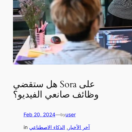
هل ستقضي Sora على
وظائف صانعي الفيديو؟
Feb 20, 2024
—
user
by
آخر الأخبار
, 
الذكاء الاصطناعي
in