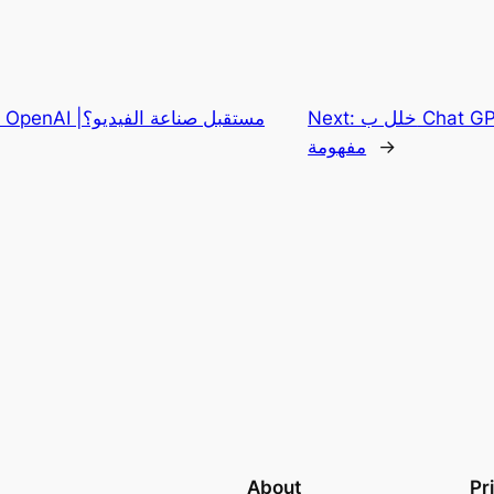
خلل ب Chat GPT يجعله يعطي اجوبة غير
Next:
→
مفهومة
About
Pr