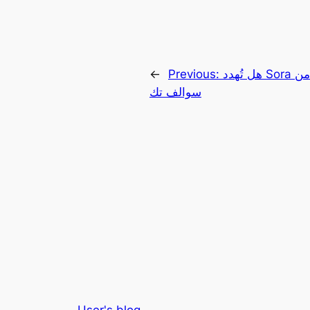
هل تُهدد Sora من OpenAI مستقبل صناعة الفيديو؟|
Previous:
←
سوالف تك
User's blog