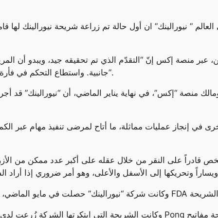
 عبر منصة إكس إنّ “التقدّم الذي تم تحقيقه جيد، ويبدو أن الم
جانبية. واستطاع التحكم في فأرة كمبيوتر، وتحريكها على الشاشة من خلال تفكيره”.
 منصة “إكس”، في نهاية يناير الماضي، أن “نيورالينك” قد أجر
رى في إنجاز عمليات مماثلة، ما أتاح لمرضى تنفيذ مهام عبر الك
قادراً على النقر من خلال عقله على أكبر عدد ممكن من الأزرار، لذ