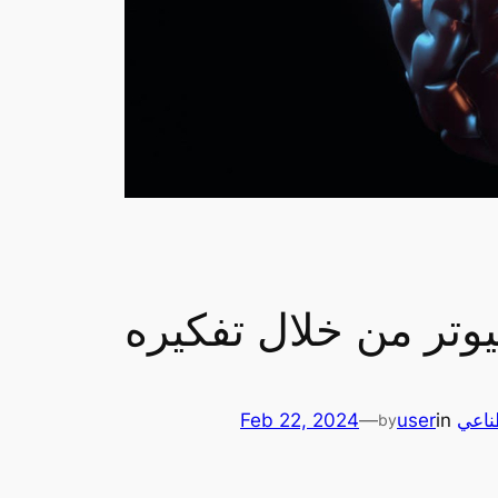
يوتر من خلال تفكيره
ناعي
in
user
—
Feb 22, 2024
by