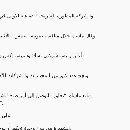
وقال ماسك خلال مناقشة صوتية “سبيس”، الاثنين،
وأعلن رئيس شركتي تسلا” وسبيس إكس ومالك
ونجح عدد كبير من المختبرات والشركات الأخ
وتابع ماسك: “نحاول التوصل إلى أن يصبح الشخص 
ويساراً وتحريكها إلى الأسفل والأعلى، وهو أمر ضروري إذا أراد الشخص النقر على شيء ما وتحريكه إلى مكان آخر”.
وكانت شركة “نيورالينك” حصلت في مايو الماضي، على موافقة من إدارة الأغذية والعقاقير الأميركية FDA على الشريحة.
وكانت الشريحة التي ابتكرتها الشركة زُرعت لدى قرد، ما مكنه من النجاح في ممارسة لعبة الفيديو Pong الشهيرة من دون وحدة تحكم أو لوحة مفاتيح.