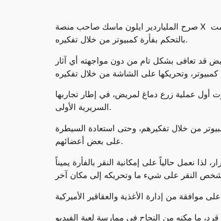
صرح الملياردير ايلون ماسك صاحب منصة X والشركة المطورة للشريحة الدماغية الاولى في العالم ” نيورالينك” ان أول حالة تم زراعة شريحة نيورالينك لها قامت
بالتحكم بفأرة كمبيوتر من خلال تفكيره.
ريض قد تعافى بشكل تام من دون مواجهته أي آثار
ت أول عملية زرع دماغ لمريض، في إطار تجاربها
السريرية الأولى.
مبيوتر من خلال تفكيرهم، وحتى استعادة السيطرة
على بعض أعضائهم.
ا نعمل حالياً على إمكانية النقر بالفأرة يميناً