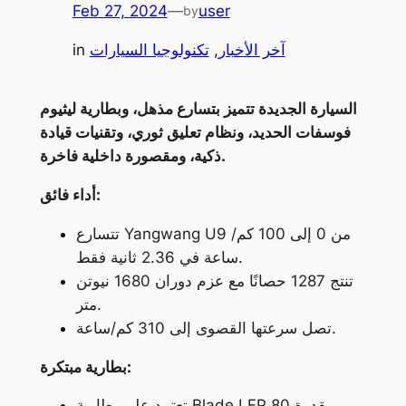
Feb 27, 2024
—
user
by
آخر الأخبار
, 
تكنولوجيا السيارات
in
السيارة الجديدة تتميز بتسارع مذهل، وبطارية ليثيوم
فوسفات الحديد، ونظام تعليق ثوري، وتقنيات قيادة
ذكية، ومقصورة داخلية فاخرة.
أداء فائق:
تتسارع Yangwang U9 من 0 إلى 100 كم/
ساعة في 2.36 ثانية فقط.
تنتج 1287 حصانًا مع عزم دوران 1680 نيوتن
متر.
تصل سرعتها القصوى إلى 310 كم/ساعة.
بطارية مبتكرة:
تعتمد على بطارية Blade LFP بقدرة 80