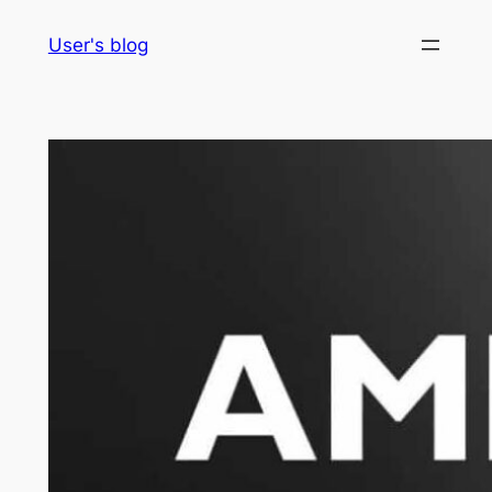
Skip
User's blog
to
content