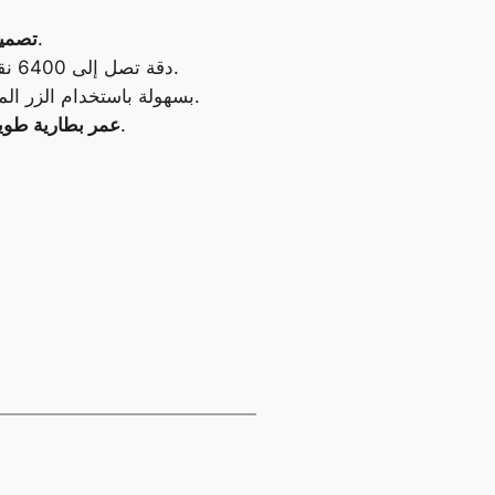
تزن الفأرة 65 جرامًا فقط، مما يجعلها مثالية للاستخدام لفترات طويلة دون إجهاد اليد.
تصميم
يوفر المستشعر PixArt PAW3395 دقة تصل إلى 6400 نقطة في البوصة، مما يضمن دقة فائقة في التحكم.
يمكنك تغيير حساسية DPI بسهولة باستخدام الزر المخصص على الفأرة، مما يسمح لك بالتكيف مع أي لعبة أو سيناريو.
تدوم بطارية الفأرة حتى 78 ساعة بشحنة واحدة، مما يجعلها مثالية للاستخدام في جلسات اللعب الطويلة.
عمر بطارية طوي