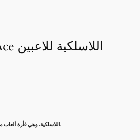
كشفت شركة أسوس عن فأرة ROG Keris II Ace اللاسلكية، وهي فأرة ألعاب مصممة خصيصًا للاعبين المحترفين الذين يبحثون عن الأداء والدقة.