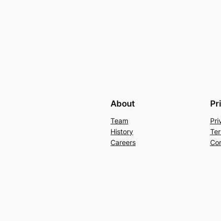
About
Pr
Team
Pri
History
Ter
Careers
Con