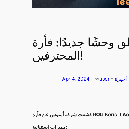
ا: فأرة ROG Keris II Ace اللاسلكية للاعبين
المحترفين!
,
أجهزة
in
user
—
Apr 4, 2024
by
مميزات استثنائية: