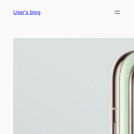
Skip
User's blog
to
content