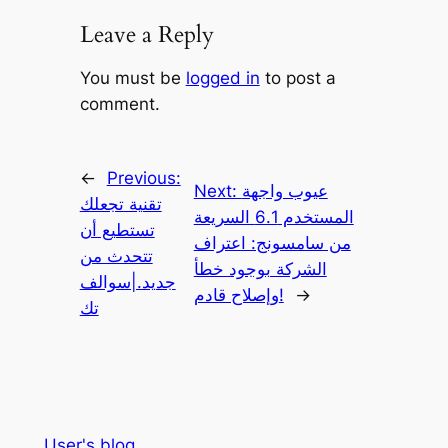
Leave a Reply
You must be
logged in
to post a
comment.
←
Previous:
عيوب واجهة
Next:
تقنية تجعلك
المستخدم 6.1 السريعة
تستطيع أن
من سامسونج: اعتراف
تتحدث من
الشركة بوجود خطأ
جديد.|سوالف
→
وإصلاح قادم!
تك
User's blog