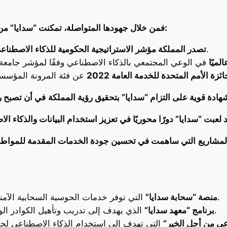
ومن أبرزها:
فمن خلال جهودها المتواصلة، تمكنت “سدايا” من 
وفقًا للتصنيف العالمي للذكاء الاصطناعي.
تصدر المملكة مؤشر الاستراتيجية الحكومية للذكاء الاصطناع
لميًا
 الأمم المتحدة للخدمة العامة 2022
 شهادة قوية على التزام “سدايا” بتحقيق رؤية المملكة
 لعبت “سدايا” دورًا محوريًا في تعزيز استخدام البيانات والذكاء ال
لمشاريع
التي ساهمت في تحسين جودة الخدمات المقدمة للمواطنين 
التي توفر خدمات الحوسبة السحابية الآمنة والموثوقة للمؤسسات الحكومية والخاصة.
منصة “سحابة سدايا”
الذي يهدف إلى تدريب وتأهيل الكوادر الوطنية في مجال البيانات والذكاء الاصطناعي.
برنامج “معهد سدايا”
اعي من أجل الخير”