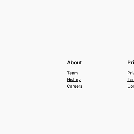
About
Pr
Team
Pri
History
Ter
Careers
Con