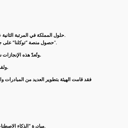
في الوعي المجتمعي بالذكاء الاصطناعي وفقًا لمؤشر جامعة ستانفورد الدولي للذكاء الاصطناعي 2023.
حلول المملكة في المرتبة الثانية عا
عن فئة المرونة المؤسسية والاستجابات المبتكرة لجائحة “كوفيد-19”.
حصول منصة “توكلنا” على جائزة
في أن تصبح رائدة عالمية في مجال البيانات والذكاء الاصطناعي.
وتُعدّ هذه الإنجازات
في مختلف القطاعات الحكومية والخاصة.
ولقد
فقد قامت الهيئة بتطوير العديد من المبادرات وا
التي تهدف إلى استخدام الذكاء الاصطناعي لحلّ التحديات الاجتماعية وتحسين حياة الناس.
مبادرة “الذكاء الاصطن