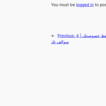
You must be
logged in
to po
4 أسرار في تيليجرام تحفظ خصوصيتك.|
Previous:
←
سوالف تك