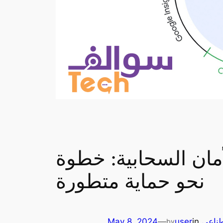
السحابية: خطوة Google
نحو حماية متطورة
طناعي
in
user
—
May 8, 2024
by