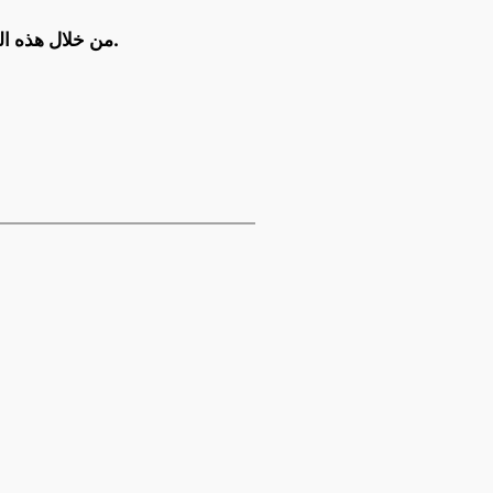
تُقدم Google من خلال هذه التقنيات حلولًا مبتكرة تُساعد المؤسسات على حماية بياناتها وتطبيقاتها بشكل أفضل من أي وقت مضى.