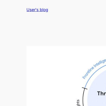
Skip
User's blog
to
content