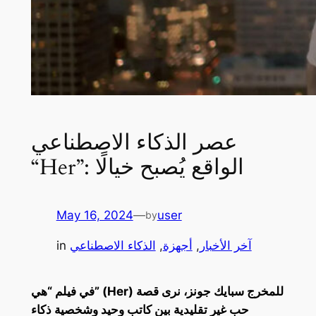
عصر الذكاء الاصطناعي
“Her”: الواقع يُصبح خيالًا
May 16, 2024
—
user
by
آخر الأخبار
, 
أجهزة
, 
الذكاء الاصطناعي
in
في فيلم “هي” (Her) للمخرج سبايك جونز، نرى قصة
حب غير تقليدية بين كاتب وحيد وشخصية ذكاء