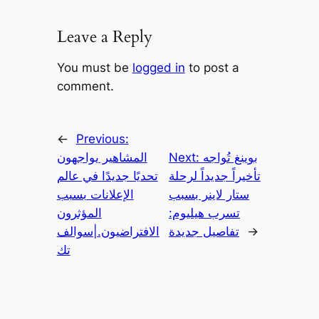
Leave a Reply
You must be
logged in
to post a
comment.
←
Previous:
بوينغ تُواجه
Next:
المشاهير يواجهون
تأخيراً جديداً لرحلة
تحديًا جديدًا في عالم
ستار لاينر بسبب
الإعلانات بسبب
تسرب هيليوم:
المؤثرون
→
تفاصيل جديدة
الافتراضيون.|سوالف
تك