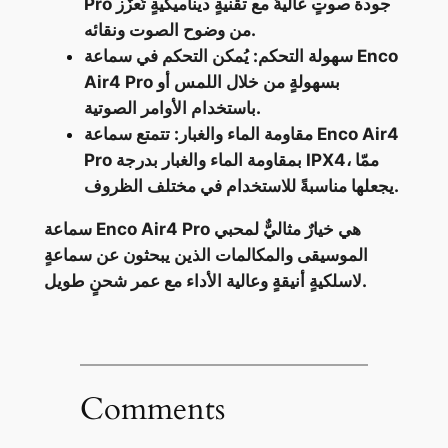
Pro جودة صوتٍ عاليةً مع تقنيةٍ ديناميكيةٍ تُعزّز
من وضوح الصوت ونقائه.
سهولة التحكم: يُمكن التحكم في سماعة Enco
Air4 Pro بسهولةٍ من خلال اللمس أو
باستخدام الأوامر الصوتية.
مقاومة الماء والغبار: تتمتع سماعة Enco Air4
Pro بمقاومة الماء والغبار بدرجة IPX4، ممّا
يجعلها مناسبةً للاستخدام في مختلف الظروف.
سماعة Enco Air4 Pro هي خيارٌ مثاليٌّ لمحبي
الموسيقى والمكالمات الذين يبحثون عن سماعةٍ
لاسلكيةٍ أنيقةٍ وعالية الأداء مع عمر شحنٍ طويل.
Comments