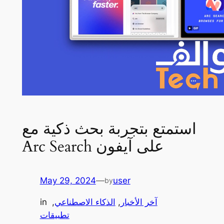
استمتع بتجربة بحث ذكية مع
Arc Search على آيفون
May 29, 2024
—
user
by
آخر الأخبار
, 
الذكاء الاصطناعي
, 
in
تطبيقات