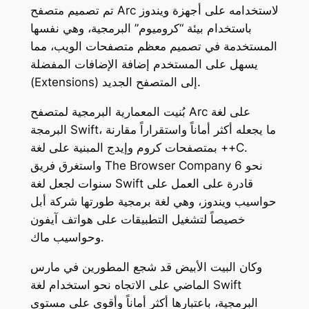
تم تصميم متصفح Arc لاستخدامه على أجهزة ويندوز
باستخدام بيئة “كروميوم” البرمجية، وهي نفسها
المستخدمة في تصميم معظم متصفحات الويب، مما
يسهل على المستخدم إضافة الإضافات المفضلة
(Extensions) إلى المتصفح الجديد.
بُنيت المعمارية البرمجية لمتصفح Arc على لغة
البرمجة Swift، ما يجعله أكثر أماناً واستقراراً مقارنة
بمتصفحات كروم وإيدج المبنية على لغة ++C.
واستغرق فريق The Browser Company نحو 6
سنوات لجعل لغة Swift قادرة على العمل على
حواسيب ويندوز، وهي لغة برمجية طورتها شركة أبل
خصيصاً لتشغيل التطبيقات على هواتف آيفون
وحواسيب ماك.
وكان البيت الأبيض قد شجع المطورين في مارس
الماضي على الاتجاه نحو استخدام لغة Swift
البرمجية، باعتبارها أكثر أماناً وأقوى على مستوى