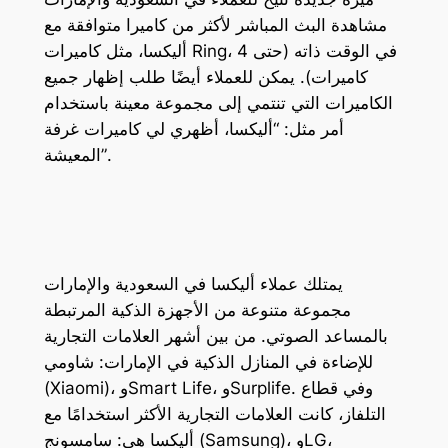
مشاهدة البث المباشر لأكثر من كاميرا متوافقة مع
أليكسا، مثل كاميرات Ring، في الوقت ذاته (حتى 4
كاميرات). يمكن للعملاء أيضًا طلب إظهار جميع
الكاميرات التي تنتمي إلى مجموعة معينة باستخدام
أمر مثل: “أليكسا، أظهري لي كاميرات غرفة
المعيشة”.
يمتلك عملاء أليكسا في السعودية والإمارات
مجموعة متنوعة من الأجهزة الذكية المرتبطة
بالمساعد الصوتي. من بين أشهر العلامات التجارية
للإضاءة في المنازل الذكية في الإمارات: شاومي
(Xiaomi)، وSmart Life، وSurplife. وفي قطاع
التلفاز، كانت العلامات التجارية الأكثر استخدامًا مع
أليكسا هي: سامسونج (Samsung)، وLG،