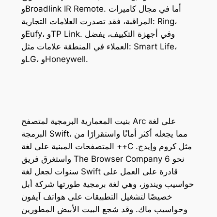
وBroadlink IR Remote. أما في مجال كاميرات
المراقبة، فقد تصدرت العلامات التجارية: Ring،
وEufy، وTP Link. وفي أجهزة التكييف، يفضل
العملاء في المنطقة علامات مثل: Smart Life،
وLG، وHoneywell.
بنيت المعمارية البرمجية لمتصفح Arc على لغة
البرمجة Swift، مما يجعله أكثر أمانًا واستقرارًا من
المتصفحات المبنية على لغة ++C مثل كروم وإيدج.
واستغرق فريق The Browser Company نحو 6
سنوات لجعل لغة Swift قادرة على العمل على
حواسيب ويندوز، وهي لغة برمجية طورتها شركة أبل
خصيصًا لتشغيل التطبيقات على هواتف آيفون
وحواسيب ماك. وقد شجع البيت الأبيض المطورين