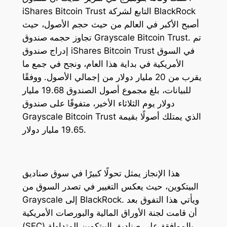
iShares Bitcoin Trust التابع لشركة BlackRock
أصبح الأكبر في العالم من حيث حجم الأصول، حيث
تجاوز حجمه صندوق Grayscale Bitcoin Trust. تم
إدراج صندوق iShares Bitcoin Trust في السوق
الأمريكية في بداية هذا العام، ونجح في جمع ما
يقرب من 20 مليار دولار من إجمالي الأصول. ووفقًا
للبيانات، بلغ مجموع أصول الصندوق 19.68 مليار
دولار يوم الثلاثاء الأخير، متفوقًا على صندوق
Grayscale Bitcoin Trust الذي يمتلك أصولًا بقيمة
19.65 مليار دولار.
هذا الإنجاز يمثل تحولًا كبيرًا في سوق صناديق
البيتكوين، حيث يعكس التغيير في تصدر السوق من
Grayscale إلى BlackRock. ويأتي هذا التفوق بعد
أن قامت لجنة الأوراق المالية والبورصات الأمريكية
(SEC) بالموافقة على صناديق البيتكوين المتداولة