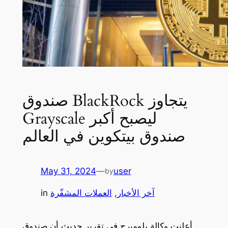
صندوق BlackRock يتجاوز
Grayscale ليصبح أكبر
صندوق بيتكوين في العالم
May 31, 2024
—
user
by
آخر الأخبار
, 
العملات المشفّرة
in
أعلنت وكالة بلومبرج في تقرير حديث أن صندوق