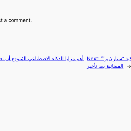
st a comment.
“بوينغ” تستعد لإعادة إطلاق مركبة “ستارلاينر”
Next:
أهم مزايا الذكاء الاصطناعي المُتوقع أن تع
الفضائية بعد تأخير