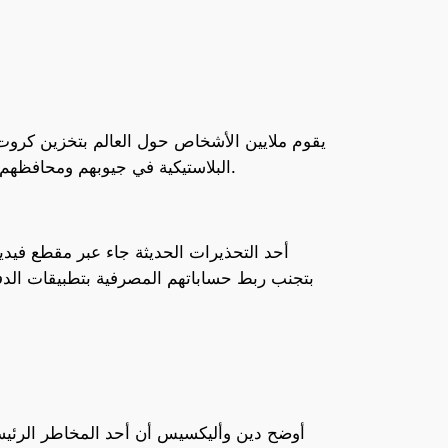
يقوم ملايين الأشخاص حول العالم بتخزين كروت 
البلاستيكية في جيوبهم ومحافظهم. ومع ذلك، أطلق الخبراء تحذيراً بشأن هذه الممارسة، مما يسلط الضوء على المخاطر المحتملة التي قد تنجم عنها.
أحد التحذيرات الحديثة جاء عبر مقطع في
بتجنب ربط حساباتهم المصرفية بتطبيقات الدف
أوضح دين وأليكسيس أن أحد المخاطر الرئيس