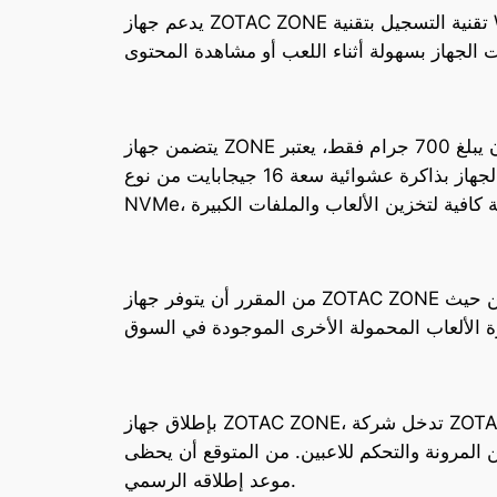
يدعم جهاز ZOTAC ZONE تقنية التسجيل بتقنية Windows Hello، مما يضيف طبقة إضافية من الأمان وسهولة الوصول. بالإضافة إلى ذلك، يأتي الجهاز بمسند
يتضمن جهاز ZONE بطارية بقدرة 48.5 وات في الساعة، مما يضمن ساعات طويلة من اللعب دون الحاجة إلى شحن متكرر. بوزن يبلغ 700 جرام فقط، يعتبر
الجهاز خفيفًا وسهل الحمل. يتوفر الجهاز بذاكرة عشوائية سعة 16 جيجابايت من نوع LPDDR5X-7500، وسعة تخزين تصل إلى 512 جيجابايت باستخدام تقنية
من المقرر أن يتوفر جهاز ZOTAC ZONE في الأسواق بدءًا من شهر سبتمبر بسعر 799 يورو. هذا السعر يعكس القيمة العالية التي يقدمها الجهاز من حيث
بإطلاق جهاز ZOTAC ZONE، تدخل شركة ZOTAC منافسة قوية في سوق أجهزة الألعاب المحمولة، مع تقديم جهاز يتمتع بمواصفات تقنية عالية وتصميم مبتكر.
من المتوقع أن يحظى ZONE باهتمام كبير من عشاق الألعاب، خاصةً مع اقتراب
موعد إطلاقه الرسمي.