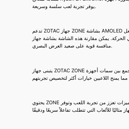
يوفر تجربة لعب سلسة وسريعة.
تدعم ZOTAC جهاز ZONE بشاشة AMOLED بحجم 7 إنش، تتميز بدقة عرض تبلغ 1080 بيكسل ومعدل تحديث يصل إلى 120 هرتز. هذه المواصفات تجعل
ة هذه الشاشة بشاشة جهاز Steam Deck OLED، مما يضع جهاز ZONE في
منافسة قوية على صعيد العرض البصري.
يتبنى جهاز ZOTAC ZONE تصميمًا يجمع بين سمات أجهزة Steam Deck وASUS ROG Ally. يتميز بوجود لوحات تحكم جانبية مستطيلة تتيح تجربة لعب مريحة
يحتوي ZONE على عصا تحكم ومشغلات بتصميم مبتكر، بالإضافة إلى عجلة قابلة للضبط للتحكم في مستوى الصوتيات. هذه الميزات تعزز من تجربة اللعب وتوفر