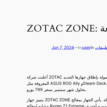
عة
بيقات
in
user
—
Jun 7, 2024
by
أعلنت شركة ZOTAC عن دخولها سوق أجهزة الألعاب المحمولة بإطلاق جهازها الجديد ZOTAC ZONE، الذي من المتوقع أن ينافس أجهزة الألعاب المحمولة
المعروفة مثل ASUS ROG Ally وSteam Deck. تم الكشف عن هذا الجهاز خلال فعاليات Computex للعام 2024، ومن المتوقع أن يكون متاحاً في الأسواق
بحلول شهر سبتمبر بسعر 799 يورو.
يتميز جهاز ZOTAC ZONE بمواصفات تقنية عالية تجعل منه منافسًا قويًا في سوق أجهزة الألعاب المحمولة. يأتي الجهاز بمعالج Ryzen 7 8840U، الذي يتمتع بأداء
مشابه لمعالج Ryzen Z1 Extreme، والذي يدعم بدوره أجهزة ROG Ally وROG Ally X الجديدة. يُعد هذا المعالج من بين أقوى المعالجات التي تدعم الألعاب، مما