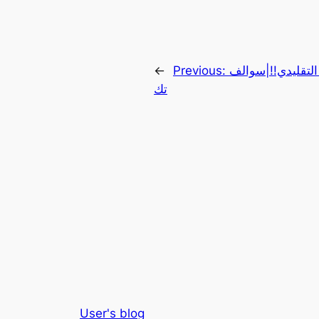
لتقليدي!!|سوالف
Previous:
←
تك
User's blog