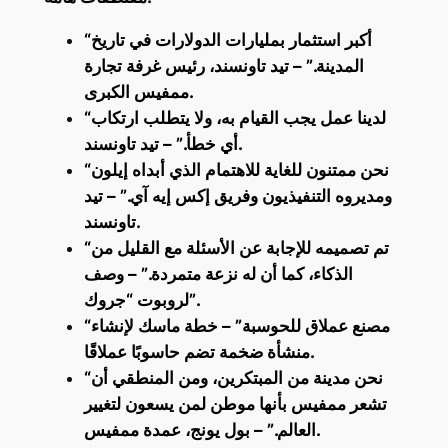
“أكبر استثمار بمليارات الدولارات في تاريخ
المدينة.” – تيد تاونسند، رئيس غرفة تجارة
ممفيس الكبرى.
“لدينا عمل يجب القيام به، ولا يتطلب ارتكاب
أي خطأ.” – تيد تاونسند.
“نحن ممتنون للغاية للاهتمام الذي أبداه إيلون
ومديروه التنفيذيون وفريق إكس إيه آي.” – تيد
تاونسند.
“تم تصميمه للإجابة عن الأسئلة مع القليل من
الذكاء، كما أن له نزعة متمردة.” – وصف
لروبوت “جروك”.
“مصنع عملاق للحوسبة” – خطة ماسك لإنشاء
منشأة ضخمة تضم حاسوبًا عملاقًا.
“نحن مدينة من المبتكرين، ومن المنطقي أن
تشعر ممفيس بأنها موطن لمن يسعون لتغيير
العالم.” – بول يونج، عمدة ممفيس.