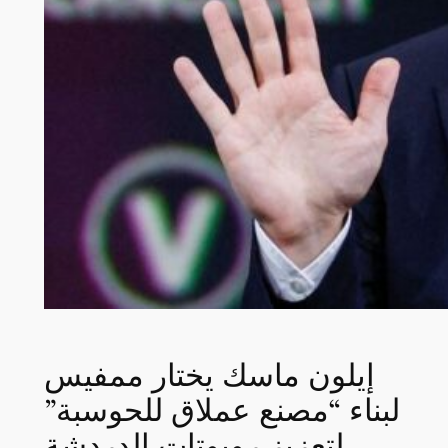
إيلون ماسك يختار ممفيس
لبناء “مصنع عملاق للحوسبة”
لتعزيز روبوتات الدردشة