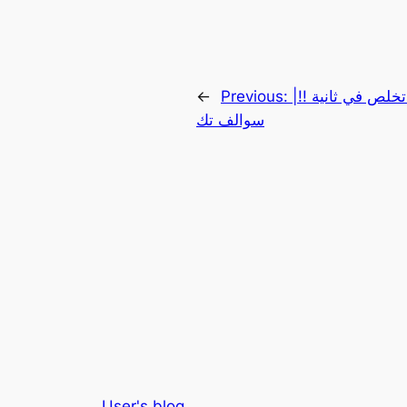
تخلص في ثانية !!|
Previous:
←
سوالف تك
User's blog