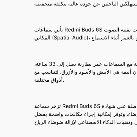
تأتي سماعات Redmi Buds 6S مع ميزة الإلغاء النشط للضوضاء، مما يوفر تجربة استماع هادئة ومنعزلة حتى في البيئات الصاخبة. تتضمن السماعات تقنية الصوت
تأتي السماعات في علبة شحن أنيقة بتصميم مربع صغير الحجم، مما يجعلها سهلة الحمل والاستخدام. توفر العلبة مع السماعات عمر بطارية يصل إلى 33 ساعة،
 أنيقة هي الأبيض والأسود والأزرق، لتتناسب مع
أذواق مختلفة.
تزخر سماعة Redmi Buds 6S بمحرك صوتي كبير بقياس 14.2 ملم، وهي حاصلة على شهادة NetEase Cloud Audio لجودة الصوت العالية الدقة، مما يعكس
اء، وتوفر إمكانية إجراء مكالمات واضحة بفضل