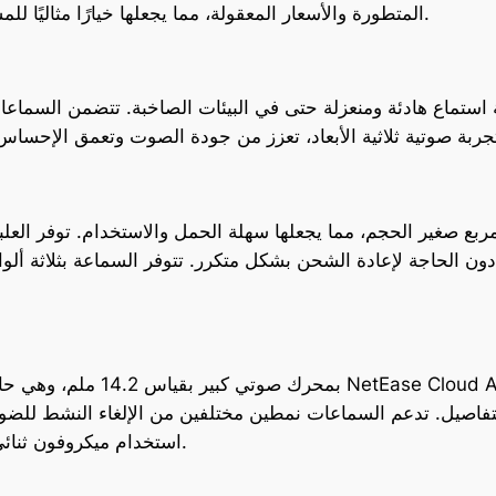
المتطورة والأسعار المعقولة، مما يجعلها خيارًا مثاليًا للمستهلكين الباحثين عن جودة عالية بتكلفة منخفضة.
ن الحاجة لإعادة الشحن بشكل متكرر. تتوفر السماعة بثلاثة ألوان
تفاصيل. تدعم السماعات نمطين مختلفين من الإلغاء النشط للضوض
استخدام ميكروفون ثنائي وتقنيات الذكاء الاصطناعي لإزالة ضوضاء الرياح.