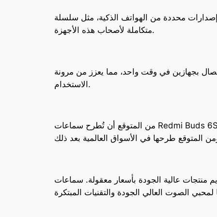
كية، مثل سلسلة Redmi K70 و Xiaomi 13 و Xiaomi 14، مما يوفر تجربة مستخدم
متكاملة لأصحاب هذه الأجهزة.
صال بجهازين في وقت واحد، مما يعزز من مرونة
الاستخدام.
من المتوقع أن تُطرح سماعات Redmi Buds 6S في السوق بسعر منافس يبلغ 30 دولارًا أمريكيًا، مما يجعلها خيارًا جذابًا للغاية في فئة السماعات الاقتصادية.
بأسعار معقولة. سماعات Redmi Buds 6S تجسد هذا التوجه بميزاتها