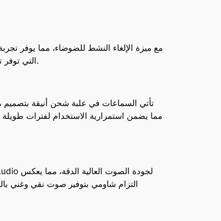
المكاني (Spatial Audio)، التي توفر تجربة صوتية ثلاثية الأبعاد، تعزز من جودة الصوت وتعمق الإحساس بالغمر أثناء الاستماع.
مما يضمن استمرارية الاستخدام لفترات طويلة دو
التزام شاومي بتوفير صوت نقي وغني بال