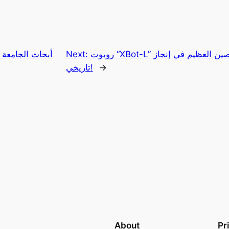
روبوت “XBot-L” يتحدى التضاريس ويصعد سور الصين العظيم في إنجاز
Next:
أبحاث الجامعة 
→
تاريخي!
About
Pr