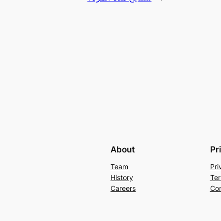
About
Pr
Team
Pri
History
Ter
Careers
Con