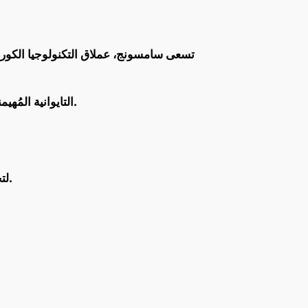
تسعى سامسونج، عملاق التكنولوجيا الكوري
وتواجه سامسونج تحديًا مزدوجًا يتمثل في اللحاق بشركة TSMC التايوانية المُهيمنة على السوق، ومواجهة المنافسة الجديدة من إنتل.
تعتمد الشركة على تقنية شبكة توصيل الطاقة الخلفية (Back-Powering) لتحسين أداء الرقاقات وكفاءتها.
تخطط سامسونج لبدء ا