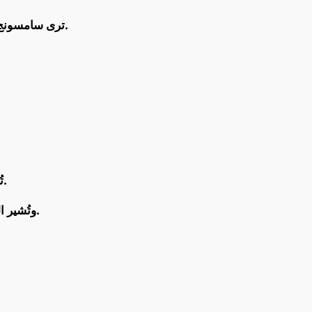
ترى سامسونج أن سوق رقاقات الذكاء الاصطناعي ينمو بمعدل سريع، ومن المتوقع أن يصل إلى 778 مليار دولار بحلول عام 2028.
تُظهر هذه الخطوات التزام سامسونج الراسخ بتطوير تقنيات رائدة وتقديم حلول مبتكرة لعملائها في جميع أنحاء العالم.
وتُشير المؤشرات إلى أن الشركة على المسار الصحيح لتحقيق رؤيتها المتمثلة في أن تصبح رائدة في عصر الذكاء الاصطناعي.