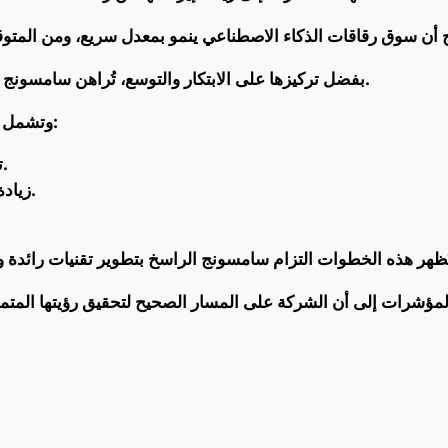
بفضل تركيزها على الابتكار والتوسع، تُراهن سامسونج على أن تصبح لاعبًا رئيسيًا في هذا السوق المُزدهر.
وتشمل التطورات الرئيسية الأخرى التي أعلنتها سامسونج:
تقديم تكنولوجيا 2 نانومتر مع البوابة الشاملة.
زيادة استخدام المواد المعاد تدويرها في منتجاتها.