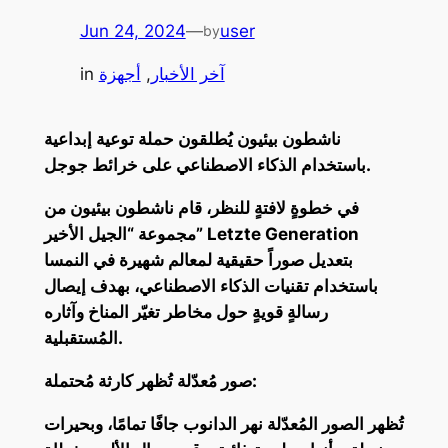
Jun 24, 2024
—
user
by
آخر الأخبار
, 
أجهزة
in
ناشطون بيئيون يُطلقون حملة توعية إبداعية
باستخدام الذكاء الاصطناعي على خرائط جوجل.
في خطوةٍ لافتةٍ للنظر، قام ناشطون بيئيون من
مجموعة “الجيل الأخير” Letzte Generation
بتعديل صوراً حقيقية لمعالم شهيرة في النمسا
باستخدام تقنيات الذكاء الاصطناعي، بهدف إيصال
رسالةٍ قويةٍ حول مخاطر تغيّر المناخ وآثاره
المُستقبلية.
صور مُعدّلة تُظهر كارثة مُحتملة:
تُظهر الصور المُعدّلة نهر الدانوب جافًا تمامًا، وبحيرات