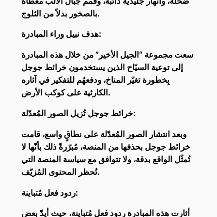
ضحلة، وأنهار جليدية ذائبة، وقمم جبال الألب مغطاة
بالصخور بدلاً من الثلوج.
هدف نبيل وراء المبادرة:
سعت مجموعة “الجيل الأخير” من خلال هذه المبادرة
إلى توعية السيّاح الذين يستخدمون خرائط جوجل
بِخطورة تغيّر المناخ، ودفعهُم للتفكير في آثاره
الكارثية على كوكب الأرض.
خرائط جوجل تُزيل الصور المُعدّلة:
وبعد انتشار الصور المُعدّلة على نطاقٍ واسع، قامت
خرائط جوجل بحذفها من المنصة، مُبرّرةً ذلك بأنّها لا
تُمثّل الواقع بدقة، ولا تتوافق مع سياسة المنصة التي
تُحظر المحتوى المُزيّف.
ردود فعل مُتباينة:
أثارت هذه المبادرة ردود فعلٍ مُتباينة، حيث أيدّ بعض