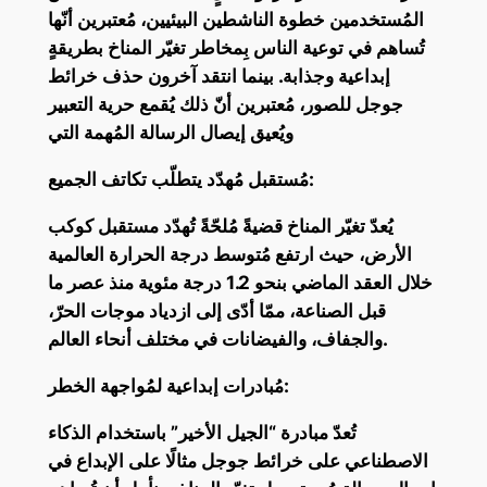
المُستخدمين خطوة الناشطين البيئيين، مُعتبرين أنّها
تُساهم في توعية الناس بِمخاطر تغيّر المناخ بطريقةٍ
إبداعية وجذابة. بينما انتقد آخرون حذف خرائط
جوجل للصور، مُعتبرين أنّ ذلك يُقمع حرية التعبير
ويُعيق إيصال الرسالة المُهمة التي
مُستقبل مُهدّد يتطلّب تكاتف الجميع:
يُعدّ تغيّر المناخ قضيةً مُلحّةً تُهدّد مستقبل كوكب
الأرض، حيث ارتفع مُتوسط ​​درجة الحرارة العالمية
خلال العقد الماضي بنحو 1.2 درجة مئوية منذ عصر ما
قبل الصناعة، ممّا أدّى إلى ازدياد موجات الحرّ،
والجفاف، والفيضانات في مختلف أنحاء العالم.
مُبادرات إبداعية لمُواجهة الخطر:
تُعدّ مبادرة “الجيل الأخير” باستخدام الذكاء
الاصطناعي على خرائط جوجل مثالًا على الإبداع في