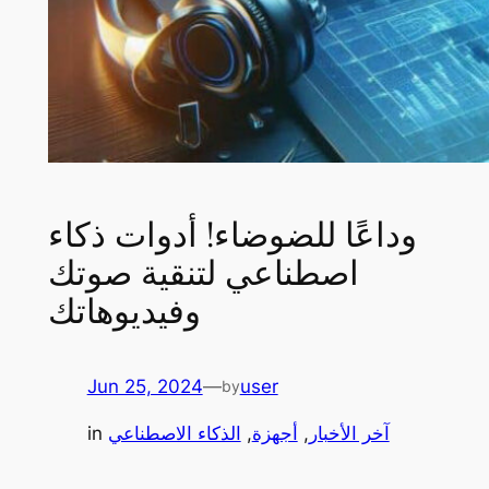
وداعًا للضوضاء! أدوات ذكاء
اصطناعي لتنقية صوتك
وفيديوهاتك
Jun 25, 2024
—
user
by
آخر الأخبار
, 
أجهزة
, 
الذكاء الاصطناعي
in