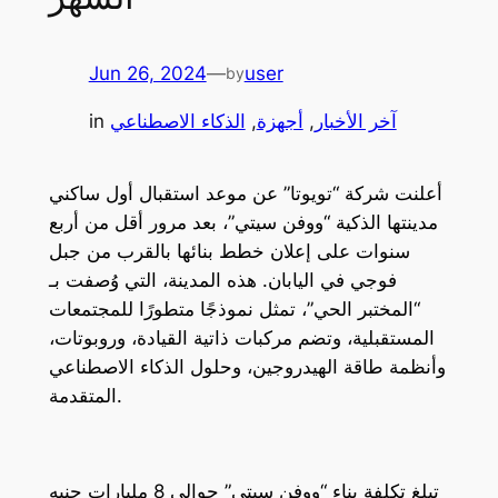
Jun 26, 2024
—
user
by
آخر الأخبار
, 
أجهزة
, 
الذكاء الاصطناعي
in
أعلنت شركة “تويوتا” عن موعد استقبال أول ساكني
مدينتها الذكية “ووفن سيتي”، بعد مرور أقل من أربع
سنوات على إعلان خطط بنائها بالقرب من جبل
فوجي في اليابان. هذه المدينة، التي وُصفت بـ
“المختبر الحي”، تمثل نموذجًا متطورًا للمجتمعات
المستقبلية، وتضم مركبات ذاتية القيادة، وروبوتات،
وأنظمة طاقة الهيدروجين، وحلول الذكاء الاصطناعي
المتقدمة.
تبلغ تكلفة بناء “ووفن سيتي” حوالي 8 مليارات جنيه