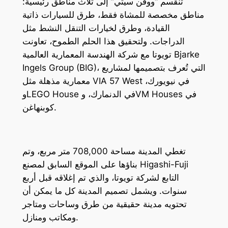
تنقسم “ووفن سيتي” إلى ثلاث مناطق رئيسية:
مناطق مخصصة للمشاة فقط، طرق للسيارات ذاتية
القيادة، وطرق لخيارات التنقل النشط مثل
الدراجات. ولتحقيق هذا الحلم الطموح، تعاونت
تويوتا مع شركة الهندسة المعمارية العالمية Bjarke
Ingels Group (BIG)، التي تُعرف بتصميمها لمشاريع
معمارية مذهلة مثل VIA 57 West في نيويورك،
وLEGO House في الدنمارك، وVM Houses في
كوبنهاغن.
تغطي المدينة مساحة 708,000 متر مربع، وتم
بناؤها على الموقع السابق لمصنع Higashi-Fuji
التابع لشركة تويوتا، والذي تم إغلاقه قبل أربع
سنوات. ويشمل تصميم المدينة كل ما يمكن أن
تحتويه مدينة حقيقية من طرق وساحات ومتاجر
ومكاتب ومنازل.