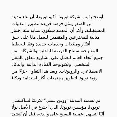
أوضح رئيس شركة تويوتا، أكيو تويودا، أن بناء مدينة
من الصفر يمثل فرصة فريدة لتطوير التقنيات
المستقبلية. وأكد أن المدينة ستكون بمثابة بيئة اختبار
مثالية للمخترعين والمقيمين للعمل معًا على خلق
أفكار ومنتجات وخدمات جديدة وفقًا للخطط
المقترحة، ستتاح الفرصة للباحثين والشركات من
جميع أنحاء العالم للعمل على مشاريع تتعلق بالتنقل
الشخصي، وتكنولوجيا القيادة الذاتية، والذكاء
الاصطناعي، والروبوتات. ويعد هذا التعاون جزءًا من
رؤية تويوتا لتطوير مجتمعات أكثر استدامة وذكاءً.
تم تسمية المدينة “ووفن سيتي” تكريمًا لساكيتشي
تويودا، مؤسس تويوتا، الذي اخترع في الأصل نولًا
آليًا لتسهيل عملية النسيج على والدته، قبل أن يُنشئ