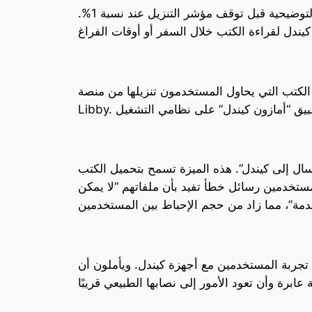
أفادت تقارير متعددة في منتديات دعم أمازون بأن أجهزة كيندل قادرة فقط على تنزيل عنوان الكتاب ورسومه التوضيحية قبل توقف مؤشر التنزيل عند نسبة 1%.
ستخدمون تنزيلها من منصة Overdrive إلى أجهزة كيندل باستخدام تطبيق
ل إلى كيندل”. هذه الميزة تسمح بتحميل الكتب
لمستخدمين رسائل خطأ تفيد بأن ملفاتهم “لا يمكن
جربة المستخدمين مع أجهزة كيندل. ويأملون أن