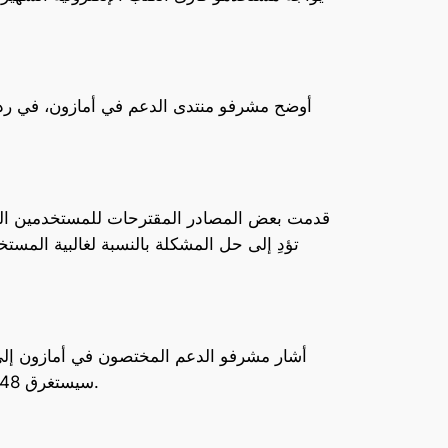
أوضح مشرفو منتدى الدعم في أمازون، في ردود
قدمت بعض المصادر المقترحات للمستخدمين المتض
تؤدِ إلى حل المشكلة بالنسبة لغالبية المس
أشار مشرفو الدعم المختصون في أمازون إلى 
سيستغرق 48 ساعة على الأقل، وقد يستغرق وقتًا أطول. هذه التوقعات الزمنية تترك المستخدمين في حالة من الترقب والانتظار.