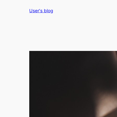
Skip
User's blog
to
content