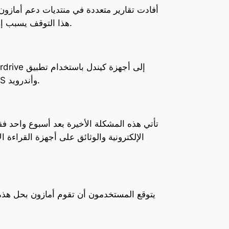
هذا التوقف يسبب إزعاجًا كبيرًا للمستخدمين، خاصة أولئك الذين يعتمدون على أجهزة كيندل لقراءة الكتب خلال السفر أو أوقات الفراغ.
Libby. لكن يمكن للمستخدمين تجاوز هذه العقبة بتنزيل الكتب عبر تطبيق “أمازون كيندل” على نظامي التشغيل iOS وأندرويد.
تأتي هذه المشكلة الأخيرة بعد أسبوع واحد
الإلكترونية والوثائق على أجهزة القراءة 
يتوقع المستخدمون أن تقوم أمازون بحل هذه