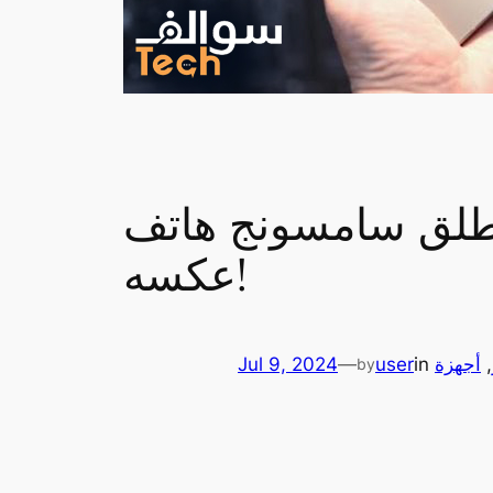
نج هاتف Galaxy S25 Plus؟ الشائعات تشير إلى
عكسه!
, 
أجهزة
in
user
—
Jul 9, 2024
by