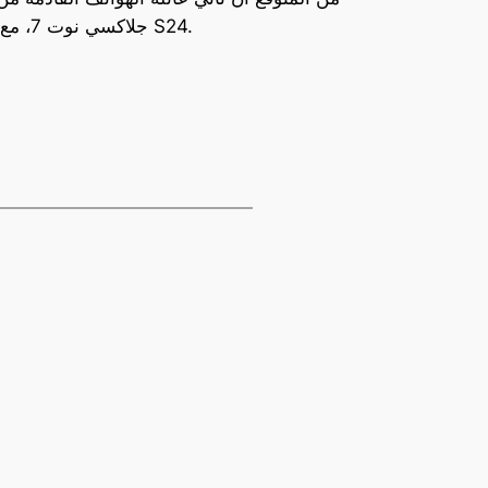
جلاكسي نوت 7، مع احتمالية قدوم العائلة الجديدة ببطارية ذات سعة أكبر، وكاميرا ذات قدرات تصوير متطورة مقارنة بهواتف جلاكسي S24.