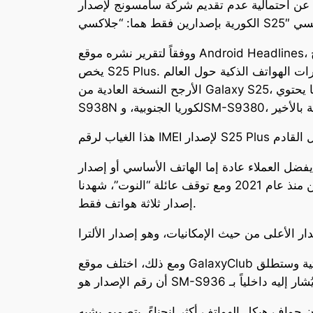
شركة سامسونج لإصدار Galaxy S25 Plus من عائلة هواتفها القادمة Galaxy S25، حيث يُتوقع أن تكتفي الشركة
ووفقاً لتقرير نشره موقع Android Headlines، تم العثور على أرقام الطرازات لهاتفي سامسونج Galaxy S25 وS25 Ultra على الإنترنت، لكن لم يظهر أي شيء
يخص S25 Plus. وأشار الموقع إلى أن قاعدة الأرقام الكودية التعريفية لإصدارات الهواتف الذكية حول العالم IMEI، أظهرت أن إصدار SM-S931B/DS هو على
الأرجح النسخة العادية من Galaxy S25، بينما يحتوي S25 Ultra على أربعة إصدارات: SM-S938B للنسخة العالمية، وSM-S938U للولايات المتحدة، وSM-
ضل العملاء عادة إما الهاتف الأساسي أو إصدار
الألترا. بالإضافة إلى ذلك، تمتلك الشركة تاريخاً في تبسيط تشكيلاتها، فقد كانت تُصدر أربعة هواتف كل عام، ولكن منذ عام 2021 ومع توقف عائلة “النوت”، شهدنا
إصدار ثلاثة هواتف فقط.
ومع ذلك، اختلف موقع GalaxyClub مع هذه النظرية، حيث يرى أن سامسونج لن تحيد عن تشكيلتها الثلاثية وستطلق S25 Plus في يناير المقبل. وأشار الموقع إلى
حواف هيكل الهواتف أكثر انحناءً، بتصميم يشبه