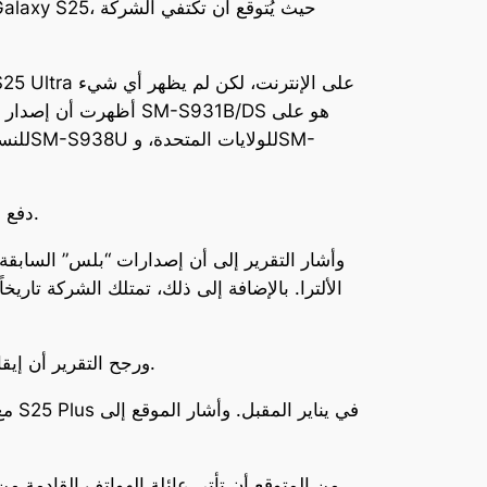
هذا الغياب لرقم IMEI لإصدار S25 Plus دفع الموقع إلى ترجيح أن سامسونج قد تركز على نموذجين فقط للجيل القادم.
وأشار التقرير إلى أن إصدارات “بلس” السابق
ورجح التقرير أن إيقاف إصدار “بلس” قد يدفع المزيد من المستخدمين نحو شراء الإصدار الأعلى من حيث الإمكانيات، وهو إصدار الألترا.
من المتوقع أن تأتي عائلة الهواتف القادمة 