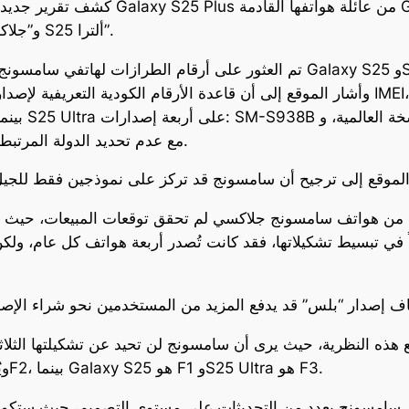
كشف تقرير جديد عن احتمالية عدم تقديم 
الكورية بإصدارين فقط هما: “جلاكسي S25″ و”جلاكسي S25 ألترا”.
S938N لكوريا الجنوبية، وSM-S9380، مع عدم تحديد الدولة المرتبطة بالأخير.
ة من هواتف سامسونج جلاكسي لم تحقق توقعات المبيعات، حيث يف
أن رقم الإصدار هو SM-S936 ويُشار إليه داخلياً بـF2، بينما Galaxy S25 هو F1 وS25 Ultra هو F3.
من سامسونج بعدد من التحديثات على مستوى التصميم، حيث ستكون 