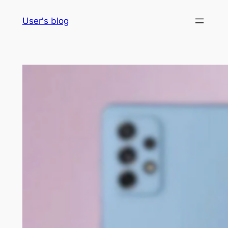
Skip
User's blog
to
content