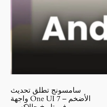
سامسونج تطلق تحديث
واجهة One UI 7 – الأضخم
في تاريخ جالاكسي