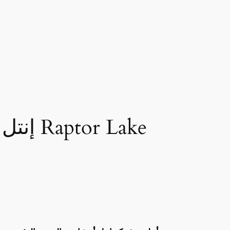
إنتل تكشف السر وراء مشكلة عدم استقرار معالجات Raptor Lake