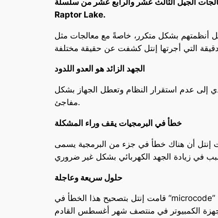
الجات الجيل الثالث عشر والرابع عشر من سلسلة
Raptor Lake.
ً مع معالجات مثل Core i9-13900K و Core i9-14900K. وعلى الرغم من أن
الجهد الزائد هو العدو اللدود
ؤدي إلى عدم استقرار النظام وتعطل الجهاز بشكل
مفاجئ.
خطأ في البرمجيات يقف وراء المشكلة
 من البرمجية يسمى “microcode”. هذا الجزء من البرمجية مسؤول عن إعطاء
حلول سريعة وعاجلة
قامت إنتل بتصحيح هذا الخطأ في “microcode” بشكل جذري، مما سيؤدي إلى تقليل الجهد الكهربائي المزود للمعالج بشكل كبير. ومن المتوقع أن يتم طرح هذا