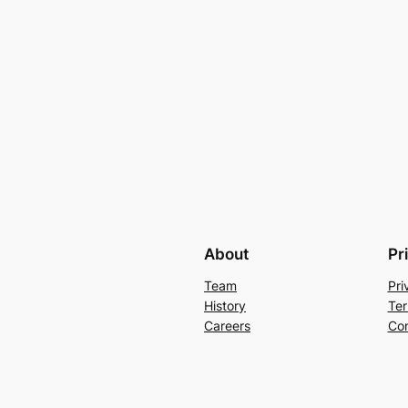
About
Pr
Team
Pri
History
Ter
Careers
Con