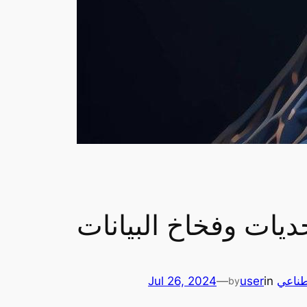
ديات وفخاخ البيانات
طناعي
in
user
—
Jul 26, 2024
by