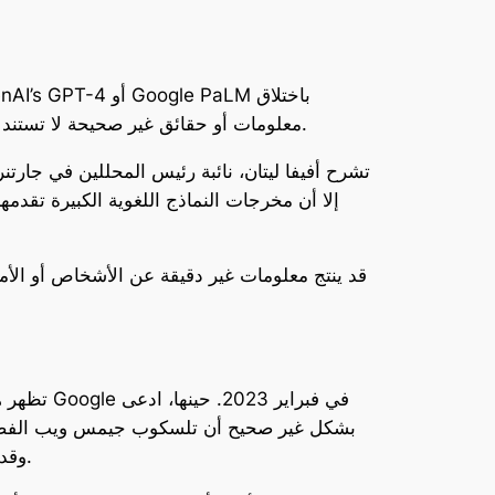
معلومات أو حقائق غير صحيحة لا تستند إلى بيانات أو أحداث حقيقية. هذا السلوك يثير القلق حول مدى دقة ومصداقية المعلومات التي تقدمها هذه النماذج.
تشرح أفيفا ليتان، نائبة رئيس المحللين في جارت
إلا أن مخرجات النماذج اللغوية الكبيرة تقدم
تظهر هلو
Microsoft Bing AI في فبراير 2023، حلل Bing بيان أرباح من شركة Gap، وقدم ملخصاً غير صحيح للحقائق والأرقام.