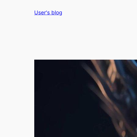
Skip
User's blog
to
content