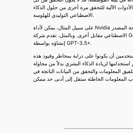
الأدوات الآلية للتحقق مرة أخرى من حلول الذكاء
الاصطناعي التوليدي للهلوسة.
على سبيل المثال، يمكن لأداة Nvidia مفتوحة المصدر NeMo Guardrails من Nvidia تحديد الهلوسة عن طريق التحقق من مخرجات أحد الحلول التوليدية للذكاء
الاصطناعي مقابل أخرى. وبالمثل، تقدم شركة Got It AI حلاً يسمى TruthChecker، والذي يستخدم الذكاء الاصطناعي للكشف عن الهلوسة في المحتوى الذي تم
إنشاؤه بواسطة GPT-3.5+.
ستخدمين أن يكونوا على دراية بمخاطر وقيود هذه
ستخدامها لزيادة الذكاء البشري بدلاً من محاولة
فيق المعلومات والتحقق من البيانات الناتجة في