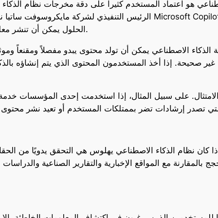
طناعي هو اعتماد المستخدم كثيراً على دقة مخرجات نظام الذكاء
الرئيس التنفيذي لشركة مايكروسوفت ساتيا ناديلا، قد جادلوا بأن أنظمة ال
الحلول يمكن أن تنشر معلومات مضللة ومحتوى بغيض إذا تُركت دون رقابة.
 الذكاء الاصطناعي يمكن أن تولد محتوى يبدو مفصلاً ومقنعاً ومو
ر صحيحة. إذا أخذ المستخدمون المحتوى الذي يتم إنشاؤه بالذك
 والامتثال. على سبيل المثال، إذا استخدمت إحدى المؤسسات خدمة 
 كان نظام الذكاء الاصطناعي يهلوس هي التحقق يدويًا من الحق
ج بالمقارنة مع المواقع الإخبارية والتقارير الصناعية والدراسا
دًا للمستخدمين الذين يرغبون في اكتشاف المعلومات الخاطئة، إلا