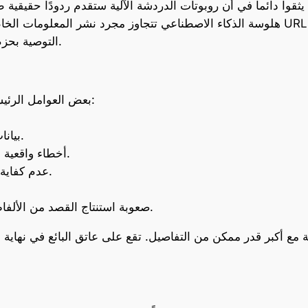
يثقوا دائماً في أن روبوتات الدردشة الآلية ستقدم ردودًا حقيقية
هلوسة الذكاء الاصطناعي تتجاوز مجرد نشر المعلومات الخاطئة. يمكن لروبوتات الدردشة
التوصية بحزم برامج ضارة محتملة للمستخدمين غير المرتابين.
بعض العوامل الرئيسية وراء هلوسات الذكاء الاصطناعي تشمل:
– بيانات غير مصنفة أو مصنفة بشكل غير صحيح.
– أخطاء واقعية أو تناقضات أو تحيزات في بيانات التدريب.
– عدم كفاية البرمجة لتفسير المعلومات بشكل صحيح.
– صعوبة استنتاج القصد من الألفاظ العامية أو التعبيرات العامية أو السخرية.
ة مع أكبر قدر ممكن من التفاصيل. تقع على عاتق البائع في نهاية 