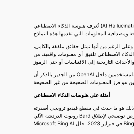
تُعرف هلوسة الذكاء الاصطناعي (AI Hallucination) بأنها الحالة التي يقوم فيها نموذج لغوي كبير (LLM) مثل OpenAI’s GPT-4 أو Google PaLM باختلاق
 وعلى الرغم من أنها تمثل حقائق ملفقة بالكامل،
 الذكاء الاصطناعي تلفيق أي معلومات واقعية، من
من الجدير بالذكر أن OpenAI تصدر بالفعل تحذيراً للمستخدمين داخل ChatGPT ينص على أن “ChatGPT قد ينتج معلومات غير دقيقة عن الأشخاص أو الأماكن أو
أمثلة على هلوسات الذكاء الاصطناعي
ع فيديو ترويجي أصدرته Google في فبراير 2023. حينها، ادعى
روبوت الدردشة الآلي Bard بشكل غير صحيح أن تلسكوب جيمس ويب الفضائي التقط أول صورة لكوكب خارج المجموعة الشمسية. وفي عرض توضيحي لإطلاق