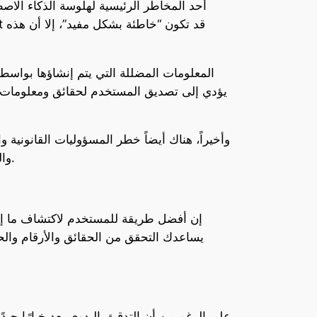
أحد المخاطر الرئيسية لهلوسة الذكاء الاص
المعلومات المضللة التي يتم إنشاؤها بواسطة
يؤدي إلى تصديق المستخدم لحقائق ومعلومات غي
وأخيراً، هناك أيضاً خطر المسؤوليات القانونية
والتي تصدر إرشادات تضر بممتلكات المستخدم أو تعيد نشر محتوى مسيء، فقد تتعرض لخطر اتخاذ إجراءات قانونية.
إن أفضل طريقة للمستخدم لاكتشاف ما إذا
يساعدك التحقق من الحقائق والأرقام والحج
على الرغم من أن التدقيق اليدوي يعد خيارًا جي