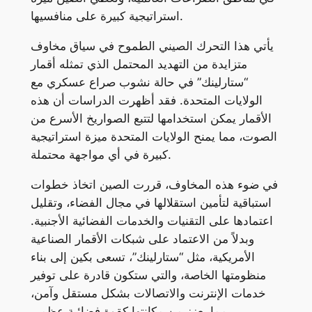
استراتيجية كبيرة على منافسيها.
يأتي هذا التحرك الصيني الطموح في سياق مخاوف
متزايدة من التهديد المحتمل الذي تمثله أقمار
“ستارلينك” في حالة نشوب صراع عسكري مع
الولايات المتحدة. فقد أظهرت الدراسات أن هذه
الأقمار يمكن استخدامها لتتبع الصواريخ الأسرع من
الصوت، مما يمنح الولايات المتحدة ميزة استراتيجية
كبيرة في أي مواجهة محتملة.
في ضوء هذه المخاوف، قررت الصين اتخاذ خطوات
استباقية لتأمين استقلالها في مجال الفضاء، وتقليل
اعتمادها على التقنيات والخدمات الفضائية الأجنبية.
وبدلاً من الاعتماد على شبكات الأقمار الصناعية
الأمريكية، مثل “ستارلينك”، تسعى بكين إلى بناء
منظومتها الخاصة، والتي ستكون قادرة على توفير
خدمات الإنترنت والاتصالات بشكل مستقل وآمن،
مما يعزز من مكانتها كقوة فضائية عظمى.