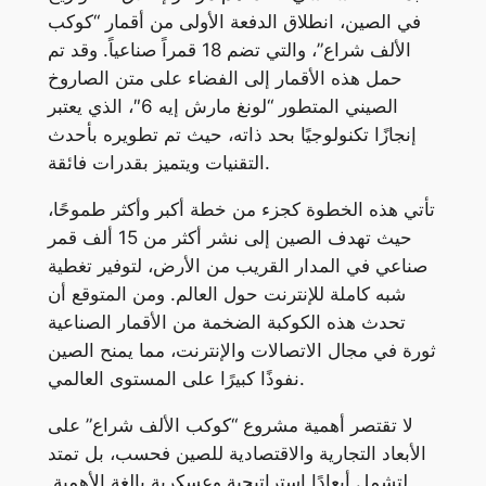
في الصين، انطلاق الدفعة الأولى من أقمار “كوكب
الألف شراع”، والتي تضم 18 قمراً صناعياً. وقد تم
حمل هذه الأقمار إلى الفضاء على متن الصاروخ
الصيني المتطور “لونغ مارش إيه 6″، الذي يعتبر
إنجازًا تكنولوجيًا بحد ذاته، حيث تم تطويره بأحدث
التقنيات ويتميز بقدرات فائقة.
تأتي هذه الخطوة كجزء من خطة أكبر وأكثر طموحًا،
حيث تهدف الصين إلى نشر أكثر من 15 ألف قمر
صناعي في المدار القريب من الأرض، لتوفير تغطية
شبه كاملة للإنترنت حول العالم. ومن المتوقع أن
تحدث هذه الكوكبة الضخمة من الأقمار الصناعية
ثورة في مجال الاتصالات والإنترنت، مما يمنح الصين
نفوذًا كبيرًا على المستوى العالمي.
لا تقتصر أهمية مشروع “كوكب الألف شراع” على
الأبعاد التجارية والاقتصادية للصين فحسب، بل تمتد
لتشمل أبعادًا استراتيجية وعسكرية بالغة الأهمية.