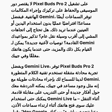
لا يقتصر دور Pixel Buds Pro 2 على تشغيل
الموسيقى والحفاظ على تركيزك وإجراء المكالمات
الهاتفية. فبفضل Gemini، توفر السماعات أيضًا
مساعدًا افتراضيًا عمليًا بدون استخدام اليدين أو
العينين عندما تريد ذلك. هل تحتاج إلى اتجاهات
المشي إلى أقرب وسيلة نقل عام؟ تذكير بمواعيدك
القادمة؟ توصيات لأغنية جديدة؟ يمكن لـ Gemini
القيام بكل ذلك والمزيد، حتى عندما يكون هاتفك
مغلقًا وفي جيبك.
وبفضل Gemini Live، توفر Pixel Buds Pro 2
تجربة محادثة متنقلة تستخدم تقنية الكلام المتطورة
لدينا للسماح لك بإجراء محادثات طويلة مع Gemini.
إنه مثل وجود مساعد في جيبك، يمكنه الدردشة معك
حول أفكار جديدة أو حتى التدريب على مقابلة قادمة.
يمكنك حتى استخدام Gemini Live أثناء التنقل – ما
عليك سوى فتح هاتفك أثناء ارتداء سماعات الأذن،
وقول “Hey Google، دعنا نتحدث مباشرة” ويمكنك