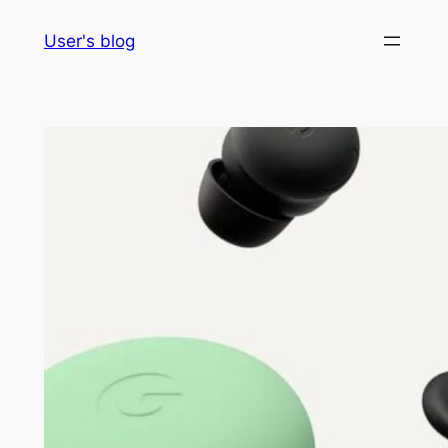
Skip
User's blog
to
content