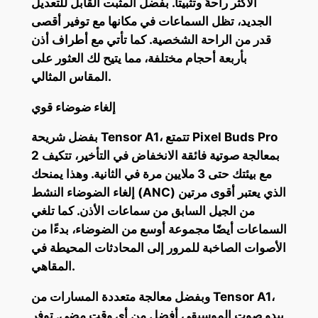
الأكثر راحةً وتثبيتا. بفضل المثبت القابل للتعديل
الجديد، تظل السماعات في مكانها مع توفير أقصى
قدر من الراحة الشخصية. كما تأتي مع أطراف أذن
بأربعة أحجام مختلفة، مما يتيح لك العثور على
المقاس المثالي.
إلغاء ضوضاء قوي
بفضل شريحة Tensor A1، تتمتع Pixel Buds Pro
2 بمعالجة صوتية فائقة الانخفاض في التأخير، تتكيف
مع بيئتك حتى 3 ملايين مرة في الثانية. وهذا يمنحك
إلغاء الضوضاء النشط (ANC) الذي يعتبر أقوى مرتين
من الجيل السابق من سماعات الأذن. كما تلغي
السماعات أيضًا مجموعة أوسع من الضوضاء، بدءًا من
الأصوات الصاخبة للمرور إلى المحادثات المحيطة في
المقاهي.
وبفضل معالجة متعددة المسارات من Tensor A1،
يبدو صوت الموسيقى أفضل من أي وقت مضى. توفر