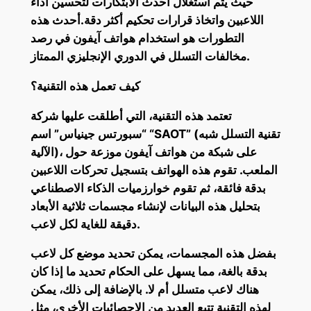
حيث يتم استغلال أحدث الابتكارات لتحسين أداء
اللاعبين واتخاذ قرارات تحكيم أكثر دقة.أحدث هذه
التطورات هو استخدام هواتف آيفون في رصد
مخالفات التسلل في الدوري الإنجليزي الممتاز.
كيف تعمل هذه التقنية؟
تعتمد هذه التقنية، التي أطلقت عليها شركة
“سبورتس جينياس” اسم “SAOT” (تقنية التسلل شبه
الآلية)، على شبكة من هواتف آيفون موزعة حول
الملعب. تقوم هذه الهواتف بتسجيل تحركات اللاعبين
بدقة فائقة، ثم تقوم خوارزميات الذكاء الاصطناعي
بتحليل هذه البيانات لإنشاء مجسمات ثلاثية الأبعاد
دقيقة للغاية لكل لاعب.
بفضل هذه المجسمات، يمكن تحديد موضع كل لاعب
بدقة بالغة، مما يسهل على الحكام تحديد ما إذا كان
هناك لاعب متسلل أم لا. بالإضافة إلى ذلك، يمكن
لهذه التقنية تتبع العديد من الإحصائيات الأخرى، مثل