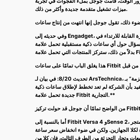
قت، قامت جوجل بملء الفجوات في تجربة Fitbit التي كانت مفقودة في ساعة Pixel Watch الأصلية، حيث أخذ الجيل الثالث الأمور إلى مستوى أبعد مع
ميزات تشغيل متقدمة جديدة وأكثر من ذلك.
وفي حديثه إلى Engadget، قال سانديب وارايش، مدير إدارة المنتجات للأجهزة القابلة للارتداء في Google، إن “ساعة Pixel Watch هي جزء الساعة الذكية من
ستقبلية تحمل علامة Fitbit التجارية، مضيفًا أن ساعة Pixel Watch هي “تطورنا التالي للساعة الذكية من Fitbit”.
تحديث 8/20: في بيان لـ ArsTechnica، أضافت جوجل بيانًا إضافيًا يفيد بأنها لا تزال “ملتزمة” بـ Fitbit مع منتجات جديدة وتشير إلى Fitbit Ace LTE الذي تم
تفيد بأن الشركة لم تعد تخطط لإطلاق ساعات ذكية
جديدة تحمل علامة Fitbit التجارية.**
أما بالنسبة إلى Fitbit Versa 4 وSense 2، فكلاهما لا يزالان خيارين في السوق، ويتم بيعهما حتى على متجر Google. كما تستمر Google في تقديم تحديثات برمجية
 في ضوء انخفاض سعر ساعة Pixel Watch 2 إلى 249 دولارًا، وهو نفس سعر Sense 2، يبقى السؤال حول المدة التي سيكون
الطرف الثالث، فإن كلا من Versa وSense يمثلان نقاط دخول رائعة إلى