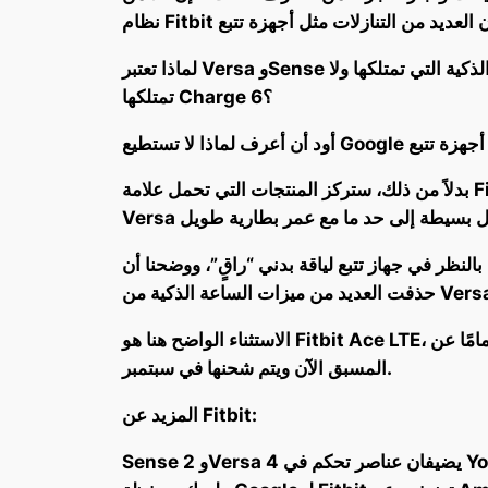
لماذا تعتبر Versa وSense ساعات ذكية بدلاً من أجهزة تتبع على أي حال؟ بصرف النظر عن الشكل التقليدي أكثر، ما هي وظائف الساعة الذكية التي تمتلكها ولا
تمتلكها Charge 6؟
بدلاً من ذلك، ستركز المنتجات التي تحمل علامة Fitbit التجارية على الأجهزة التي تعمل على تتبع اللياقة البدنية والتي هي “أكثر بساطة” مع عمر بطارية طويل”.
دني “راقٍ”، ووضحنا أن Fitbit لم تلتزم أبدًا بصنع ساعة Wear OS خاصة بها. جدير بالذكر أيضًا أن جوجل قد
الاستثناء الواضح هنا هو Fitbit Ace LTE، الذي يخدم سوقًا مختلفًا تمامًا عن Sense وVersa وساعة Pixel Watch الآن ساعة Pixel Watch 3 متاحة للطلب
المسبق الآن ويتم شحنها في سبتمبر.
المزيد عن Fitbit:
Sense 2 وVersa 4 يضيفان عناصر تحكم في YouTube Music حيث توسع Fitbit اكتشاف التلقائي وتجعل Fitbit من السهل مشاركة بيانات الرجفان الأذيني مع