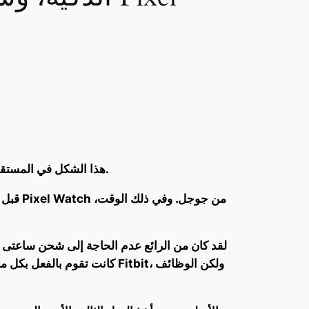
أكدت جوجل أن العلامة التجارية Fitbit لن تقوم بتصنيع ساعات ذكية جديدة، حيث ستتولى سلسلة Pixel Watch هذا الشكل في المستقبل.