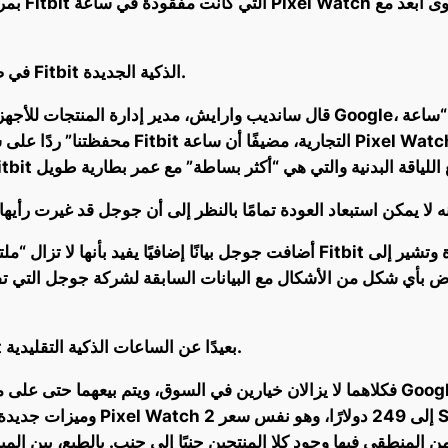
بمرور الو
في ضوء ذلك، تقول جوجل إنها انتهت من إنتاج ساعات Fitbit الذكية الجديدة.
محفظتنا” ردًا على سؤال حول أي ساعات ذكية م
عارض بأي شكل من الأشكال مع البيانات السابقة لشركة جوجل التي 
من الواضح تمامًا أن جوجل قد حولت تركيز Fitbit بعيدًا عن الساعات الذكية التقليدية.
وميزات جديدة لكلا الجهازين. ولكن
ن المنطقي فيها وجود كلا المنتجين جنبًا إلى جنب. بالطبع، بين المبيعات وتجار التجزئة من 