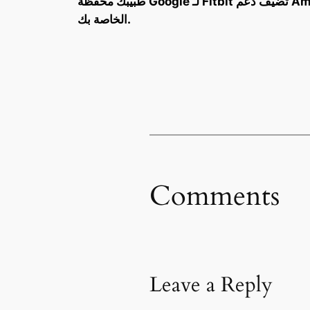
طبيبك محفظة Google لـ Fitbit تضيف دعم American Express تابع بن: Twitter/X، وThreads، وInstagram أضف 9to5Google إلى خلاصة أخبار Google
الخاصة بك.
Comments
Leave a Reply