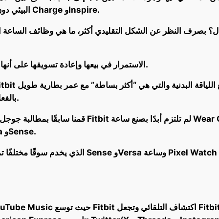
نظام Fitbit البيئي دون العديد من التنازلات مثل أجهزة تتبع Charge وInspire.
أود أن أعرف لماذا لا تستطيع Google الاستمرار في بيعها وإعادة تسويقها على أنها أجهزة تتبع.
Versa بالفعل بسيطة إلى حد ما مع عمر بطارية طويل.
قمنا سابقًا بمطالبة جوجل بالنظر في جهاز تتبع لياقة ب
حذفت العديد من ميزات الساعة الذكية من Versa وSense.