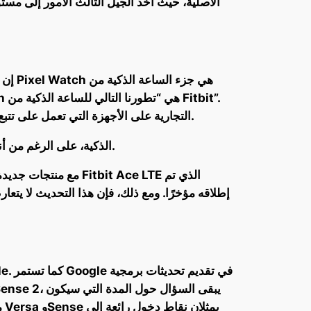
بدلاً من ذلك، ستركز المنتجات التي تحمل علامة Fitbit التجارية على الأجهزة التي تعمل على تتبع اللياقة البدنية والتي هي “أكثر بساطة” مع عمر بطارية طويل.
هذا يغلق الباب تمامًا على ساعات Fitbit الذكية، على الرغم من أنه لا يمكن استبعاد العودة تمامًا بالنظر إلى أن جوجل قد غيرت رأيها من قبل.
إطلاقه مؤخرًا. ومع ذلك، فإن هذا التحديث لا يت
م