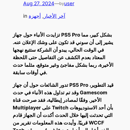
Aug 27, 2024
—
user
by
آخر الأخبار
, 
أجهزة
in
تزايدت الأنباء حول جهاز PS5 Pro بشكل كبير، مما
يشير إلى أن سوني قد تكون على وشك الإعلان عنه.
في الوقت الحالي، يبدو أن الشركة ستتبع نهجها
المعتاد بعدم الكشف عن التفاصيل حتى اللحظة
الأخيرة، ربما بشكل مفاجئ وغير متوقع، مثلما حدث
في أوقات سابقة.
تدور الشائعات حول أن جهاز PS5 Pro قيد التطوير،
وقد تم تداول هذه الأنباء في حدث Gamescom
الأخير. وفقًا لمصادر إيطالية، فقد صرحت قناة
Multiplayer على Twitch بأن أحد الاستوديوهات
التي تحدثت إليها خلال الحدث أكدت أن الجهاز قادم
قريبًا. وأيدت هذه المعلومات تقرير من WCCF