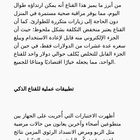
من أبرز ما يميز هذا القناع أنه يمكن ارتداؤه طوال
اليوم، مما يوفر مراقبة صحية مستمرة في المنزل
دون الحاجة إلى زيارات متكررة للطوارئ. كما أن
القناع يعتبر منخفض التكلفة بشكل ملحوظ؛ حيث أن
الجزء الإلكتروني منه قابل لإعادة الاستخدام ويبلغ
سعره عدة عشرات من الدولارات فقط، في حين أن
الجزء القابل للتخلص يُكلف حوالي دولار واحد للقناع
الواحد، مما يجعله خيارًا اقتصاديًا ومتاحًا للجميع.
تطبيقات عملية للقناع الذكي
أظهرت الاختبارات التي أُجريت على الجهاز بين
متطوعين أصحاء وآخرين يعانون من حالات مرضية
مثل الربو ومرض الانسداد الرئوي المزمن نتائج
واعدة. وقد تمكّن الباحثون من تتبع التغيّرات في