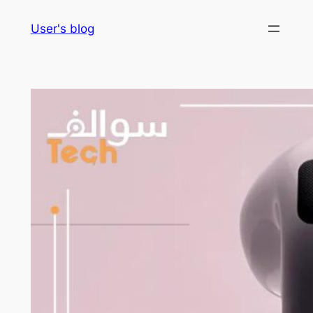
Skip
User's blog
to
content