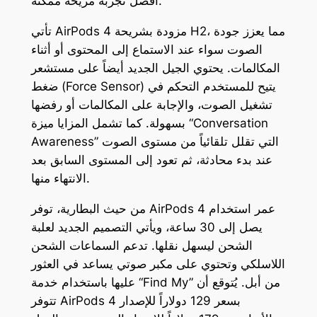
أفضل تجربة مريحة ممكنة.
تأتي AirPods 4 مزودة بشريحة H2، مما يعزز جودة
الصوت سواء عند الاستماع إلى المحتوى أو أثناء
المكالمات. يحتوي الجيل الجديد أيضاً على مستشعر
ضغط (Force Sensor) يتيح للمستخدم التحكم في
تشغيل الصوت، والإجابة على المكالمات أو رفضها
بسهولة. كما تشمل المزايا ميزة “Conversation
Awareness” التي تقلل تلقائياً من مستوى الصوت
عند بدء محادثة، ثم تعود إلى المستوى السابق بعد
الانتهاء منها.
من حيث البطارية، توفر AirPods 4 عمر استخدام
يصل إلى 30 ساعة، ويأتي التصميم الجديد لعلبة
الشحن ليسهل نقلها. تدعم السماعات الشحن
اللاسلكي وتحتوي على مكبر صوتي يساعد في العثور
عليها باستخدام خدمة “Find My” من أبل. يُتوقع أن
تتوفر AirPods 4 بسعر 129 دولاراً للإصدار