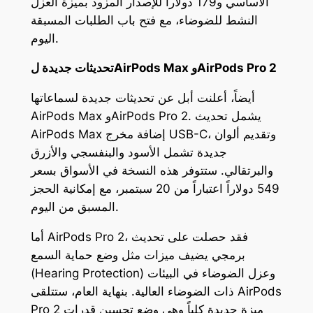
الأساسي و179 دولاراً للإصدار المزود بميزة العزل
النشط للضوضاء، مع فتح باب الطلبات المسبقة
اليوم.
تحديثات جديدة لAirPods Max وAirPods Pro 2
أيضاً، أعلنت أبل عن تحديثات جديدة لسماعاتها
AirPods Max وAirPods Pro 2. يشمل تحديث
AirPods Max إضافة مخرج USB-C، وتقديم ألوان
جديدة تشمل الأسود والبنفسجي والأزرق
والبرتقالي. ستتوفر هذه النسخة في الأسواق بسعر
549 دولاراً اعتباراً من 20 سبتمبر، مع إمكانية الحجز
المسبق من اليوم.
أما AirPods Pro 2، فقد حصلت على تحديث
برمجي يضيف ميزات مثل وضع حماية السمع
(Hearing Protection) وعزل الضوضاء في البيئات
ذات الضوضاء العالية. بنهاية العام، ستتلقى AirPods
Pro 2 ميزة جديدة كلياً وهي وضع تحسين قدرات