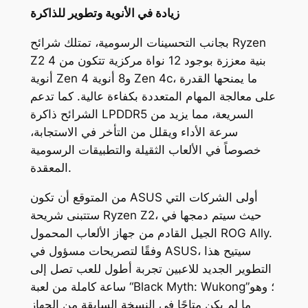
زيادة في الأنوية وتطوير للذاكرة
بجانب التحسينات الرسومية، تمتلك شرائح Ryzen
Z2 بنية معززة بوجود 12 نواة مركزية تتكون من 4
أنوية Zen 4 و8 أنوية Zen 4c، ما يمنحها القدرة
على معالجة المهام المتعددة بكفاءة عالية. كما تدعم
الشرائح ذاكرة LPDDR5 السريعة، مما يزيد من
سرعة الأداء ويقلل من التأخر في الاستجابة،
خصوصاً في الألعاب الثقيلة والتطبيقات الرسومية
المعقدة.
من المتوقع أن تكون ASUS أولى الشركات التي
ستتبنى شريحة Ryzen Z2، حيث سيتم دمجها في
الجيل القادم من جهاز الألعاب المحمول ROG Ally.
وفقًا لتصريحات مسؤول في ASUS، سيتيح هذا
التطوير الجديد للاعبين تجربة أطول للعب تصل إلى
ساعة كاملة من لعبة “Black Myth: Wukong”؛ وهو
ما لم يكن متاحًا في النسخة السابقة من الجهاز