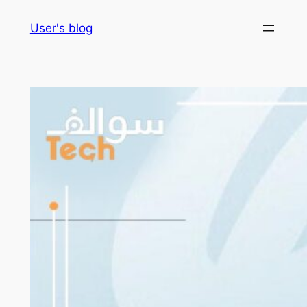
Skip
User's blog
to
content