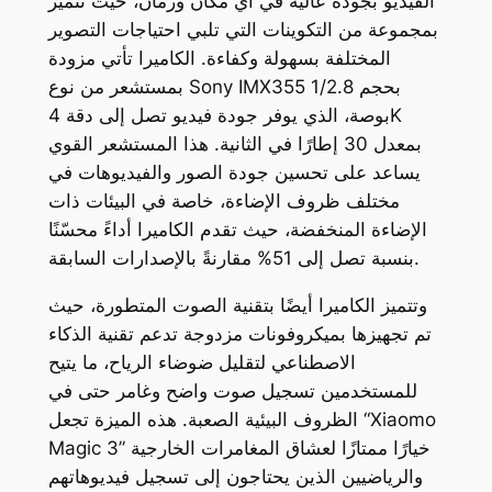
الفيديو بجودة عالية في أي مكان وزمان، حيث تتميز
بمجموعة من التكوينات التي تلبي احتياجات التصوير
المختلفة بسهولة وكفاءة. الكاميرا تأتي مزودة
بمستشعر من نوع Sony IMX355 بحجم 1/2.8
بوصة، الذي يوفر جودة فيديو تصل إلى دقة 4K
بمعدل 30 إطارًا في الثانية. هذا المستشعر القوي
يساعد على تحسين جودة الصور والفيديوهات في
مختلف ظروف الإضاءة، خاصة في البيئات ذات
الإضاءة المنخفضة، حيث تقدم الكاميرا أداءً محسّنًا
بنسبة تصل إلى 51% مقارنةً بالإصدارات السابقة.
وتتميز الكاميرا أيضًا بتقنية الصوت المتطورة، حيث
تم تجهيزها بميكروفونات مزدوجة تدعم تقنية الذكاء
الاصطناعي لتقليل ضوضاء الرياح، ما يتيح
للمستخدمين تسجيل صوت واضح وغامر حتى في
الظروف البيئية الصعبة. هذه الميزة تجعل “Xiaomo
Magic 3” خيارًا ممتازًا لعشاق المغامرات الخارجية
والرياضيين الذين يحتاجون إلى تسجيل فيديوهاتهم