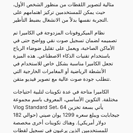
مثالية لتصوير اللقطات من منظور الشخص الأول،
حيث يمكن للمستخدمين تركيز اهتمامهم على
التجربة نفسها بدلاً من الانشغال بضبط التأطير.
نظام الميكروفونات المزدوجة في الكاميرا تم
تصميمه لضمان تسجيل صوت نقي وواضح حتى في
الأماكن الصاخبة، ويعمل على تقليل ضوضاء الرياح
باستخدام تقنيات الذكاء الاصطناعي. هذه الميزة
تجعل الكاميرا مناسبة بشكل خاص للاستخدام في
الأنشطة الرياضية أو المغامرات الخارجية التي
تتطلب جودة صوت عالية مع تصوير فيديو متقن.
الكاميرا متاحة في عدة تكوينات لتلبية احتياجات
مختلفة. التكوين الأساسي، المعروف باسم مجموعة
Vlog Standard Set، يأتي بسعة تخزين 64
جيجابايت ويبلغ سعره 1299 يوان صيني (حوالي 182
دولار أمريكي). وهناك تكوينات أخرى مخصصة
للمستخدمين الذين يرغبون في تسجيل لقطات